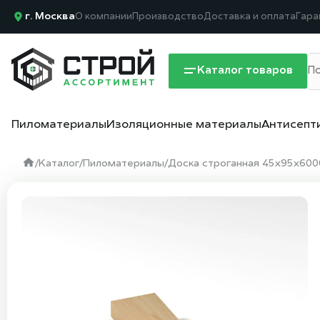
г. Москва
О компании
Производство
Доставка и оплата
Гара
Каталог товаров
Пиломатериалы
Изоляционные материалы
Антисепт
/
Каталог
/
Пиломатериалы
/
Доска строганная 45х95х6000