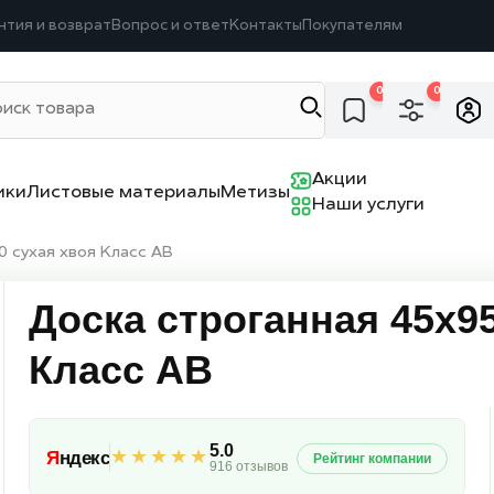
нтия и возврат
Вопрос и ответ
Контакты
Покупателям
0
0
Акции
ики
Листовые материалы
Метизы
Наши услуги
 сухая хвоя Класс АВ
Доска строганная 45х9
Класс АВ
5.0
★★★★★
Я
ндекс
Рейтинг компании
916 отзывов