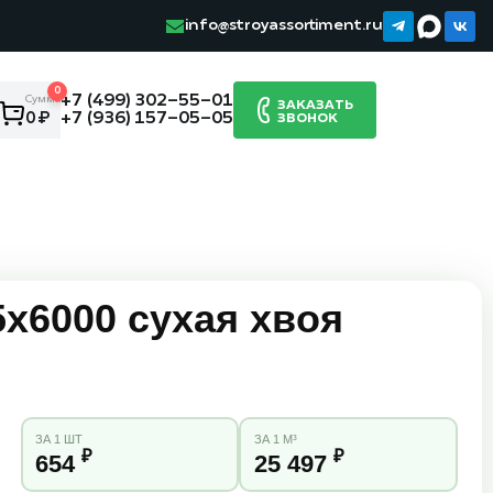
info@stroyassortiment.ru
0
+7 (499) 302-55-01
Сумма:
ЗАКАЗАТЬ
+7 (936) 157-05-05
0 ₽
ЗВОНОК
5х6000 сухая хвоя
ЗА 1 ШТ
ЗА 1 М³
₽
₽
654
25 497