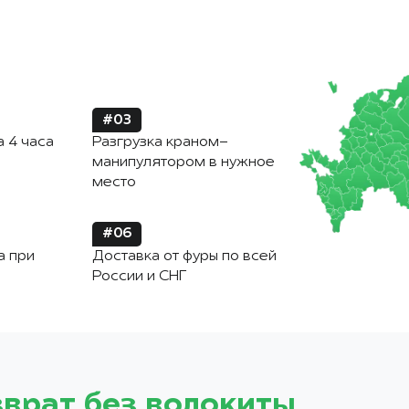
#03
а 4 часа
Разгрузка краном-
манипулятором в нужное
место
#06
а при
Доставка от фуры по всей
России и СНГ
зврат без волокиты