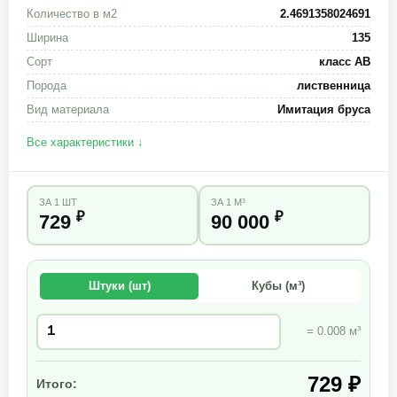
Количество в м2
2.4691358024691
Ширина
135
Сорт
класс АВ
Порода
лиственница
Вид материала
Имитация бруса
Все характеристики ↓
ЗА 1 ШТ
ЗА 1 М³
₽
₽
729
90 000
Штуки (шт)
Кубы (м³)
= 0.008 м³
729 ₽
Итого: