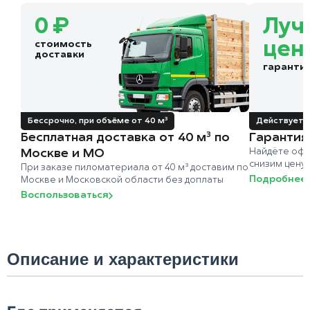
0 ₽
Луч
стоимость
цен
доставки
гаранти
Бессрочно, при объёме от 40 м³
Действует д
Бесплатная доставка от 40 м³ по
Гарантия
Москве и МО
Найдёте офи
снизим цену
При заказе пиломатериала от 40 м³ доставим по
Подробнее
Москве и Московской области без доплаты
Воспользоваться
Описание и характеристики