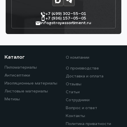
+7 (499) 302–55–01
+7 (936) 157–05–05
info@stroyassortiment.ru
Каталог
О компании
Пиломатериалы
О производстве
Антисептики
Доставка и оплата
Изоляционные материалы
Отзывы
Листовые материалы
Статьи
Метизы
Сотрудники
Вопрос и ответ
Контакты
Политика приватности