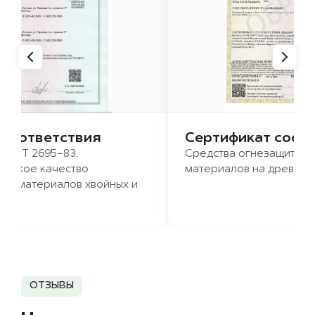
 соответствия
Сертификат соот
 ГОСТ 2695-83.
Средства огнезащиты д
ысокое качество
материалов на древесн
иломатериалов хвойных и
д.
ОТЗЫВЫ