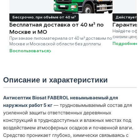
Бессрочно, при объёме от 40 м³
Действует д
Бесплатная доставка от 40 м³ по
Гарантия
Москве и МО
Найдёте офи
снизим цену
При заказе пиломатериала от 40 м³ доставим по
Подробнее
Москве и Московской области без доплаты
Воспользоваться
Описание и характеристики
Антисептик Biosat FABEROL невымываемый для
наружных работ 5 кг
— трудновымываемый состав для
усиленной защиты ответственных деревянных
конструкций в труднодоступных и влажных местах под
воздействием атмосферных осадков и почвенной влаги.
Средство проникает глубоко, химически связываясь с