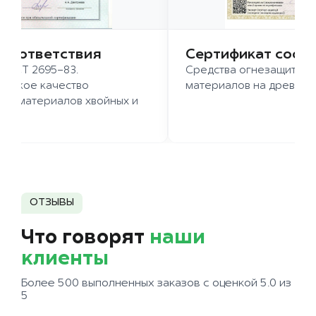
 соответствия
Сертификат соот
 ГОСТ 2695-83.
Средства огнезащиты д
ысокое качество
материалов на древесн
иломатериалов хвойных и
д.
ОТЗЫВЫ
Что говорят
наши
клиенты
Более 500 выполненных заказов с оценкой 5.0 из
5