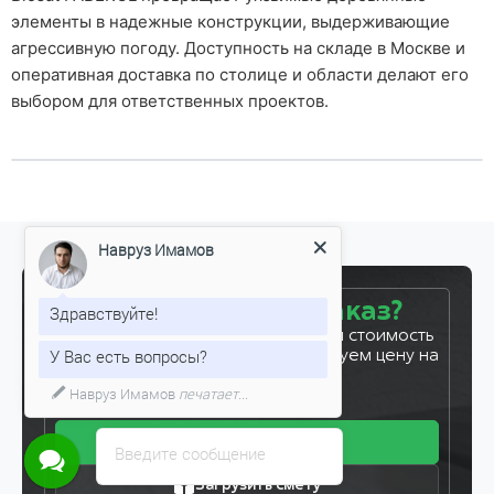
элементы в надежные конструкции, выдерживающие
агрессивную погоду. Доступность на складе в Москве и
оперативная доставка по столице и области делают его
выбором для ответственных проектов.
Навруз Имамов
Готовы сделать заказ?
Здравствуйте!
Оставьте заявку, и мы рассчитаем стоимость
У Вас есть вопросы?
вашего заказа за 5 минут. Фиксируем цену на
7 дней!
Навруз Имамов
печатает...
Получить прайс
Введите сообщение
Загрузить смету