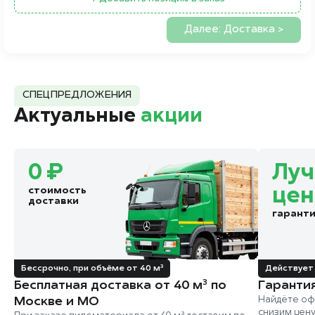
Далее: Доставка >
СПЕЦПРЕДЛОЖЕНИЯ
Актуальные
акции
0 ₽
Лу
стоимость
цен
доставки
гарант
Бессрочно, при объёме от 40 м³
Действует 
Бесплатная доставка от 40 м³ по
Гаранти
Москве и МО
Найдёте оф
снизим цен