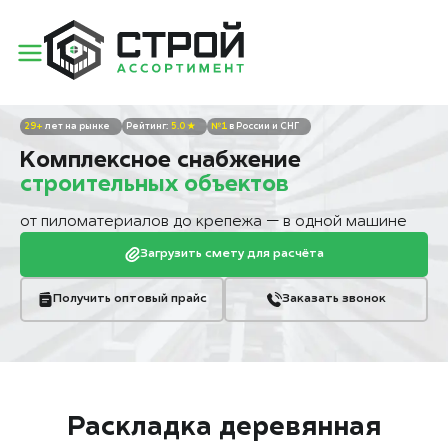
29+
лет на рынке
5.0 ★
№1
в России и СНГ
Комплексное снабжение
строительных объектов
от пиломатериалов до крепежа — в одной машине
Загрузить смету для расчёта
Получить оптовый прайс
Заказать звонок
Раскладка деревянная