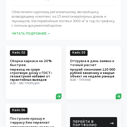
Обеспечели крупному региональному застройщику,
возводящему комплекс из 15 многоквартирных домов и
таунхаусов, бесперебойные поствки 3000 м³ в год по графику,
с полным документооборотом.
ЧИТАТЬ ПОДРОБНЕЕ →
Кейс 02
Кейс 03
Сборка каркаса на 20%
Отгрузка в день заявки и
быстрее
точный расчет
переход на сухую
прораб сэкономил 120 000
строганую доску с ГОСТ-
рублей заказчику и закрыл
геометрией избавил от
объект на неделю раньше
гарантийных выездов
B2B - ПРОРАБ
B2B - ЗАСТРОЙЩИК
Кейс 04
Построили крышу и
ПЕРЕЙТИ В
террасу без переплат
→
ПОРТФОЛИО