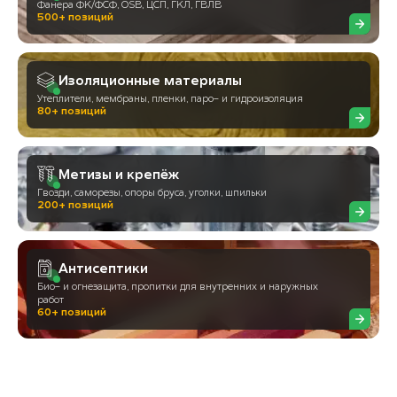
Фанера ФК/ФСФ, OSB, ЦСП, ГКЛ, ГВЛВ
500+ позиций
Изоляционные материалы
Утеплители, мембраны, пленки, паро- и гидроизоляция
80+ позиций
Метизы и крепёж
Гвозди, саморезы, опоры бруса, уголки, шпильки
200+ позиций
Антисептики
Био- и огнезащита, пропитки для внутренних и наружных
работ
60+ позиций