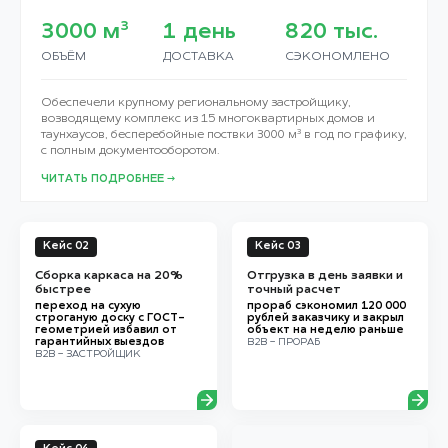
3000
м³
1
день
820
тыс.
ОБЪЁМ
ДОСТАВКА
СЭКОНОМЛЕНО
Обеспечели крупному региональному застройщику,
возводящему комплекс из 15 многоквартирных домов и
таунхаусов, бесперебойные поствки 3000 м³ в год по графику,
с полным документооборотом.
ЧИТАТЬ ПОДРОБНЕЕ →
Кейс 02
Кейс 03
Сборка каркаса на 20%
Отгрузка в день заявки и
быстрее
точный расчет
переход на сухую
прораб сэкономил 120 000
строганую доску с ГОСТ-
рублей заказчику и закрыл
геометрией избавил от
объект на неделю раньше
гарантийных выездов
B2B - ПРОРАБ
B2B - ЗАСТРОЙЩИК