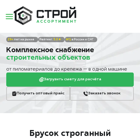
29+
лет на рынке
5.0 ★
№1
в России и СНГ
Комплексное снабжение
строительных объектов
от пиломатериалов до крепежа — в одной машине
Загрузить смету для расчёта
Получить оптовый прайс
Заказать звонок
Брусок строганный