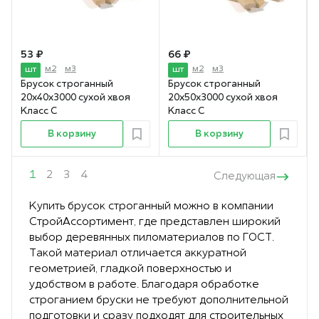
53 ₽
66 ₽
м2
м3
м2
м3
шт
шт
Брусок строганный
Брусок строганный
20х40х3000 сухой хвоя
20х50х3000 сухой хвоя
Класс С
Класс С
В корзину
В корзину
1
2
3
4
Следующая
Купить брусок строганный можно в компании
СтройАссортимент, где представлен широкий
выбор деревянных пиломатериалов по ГОСТ.
Такой материал отличается аккуратной
геометрией, гладкой поверхностью и
удобством в работе. Благодаря обработке
строганием бруски не требуют дополнительной
подготовки и сразу подходят для строительных