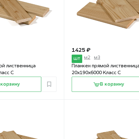
1 425 ₽
м2
м3
шт
ой лиственница
Планкен прямой лиственниц
ласс С
20х190х6000 Класс С
 корзину
В корзину