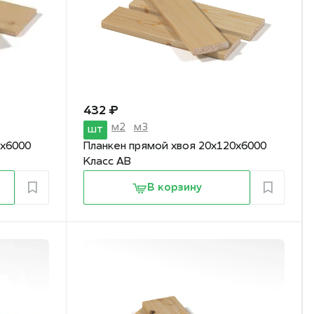
432 ₽
м2
м3
шт
5х6000
Планкен прямой хвоя 20х120х6000
Класс АВ
В корзину