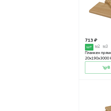
713 ₽
м2
м3
шт
Планкен прям
20х190х3000 
В