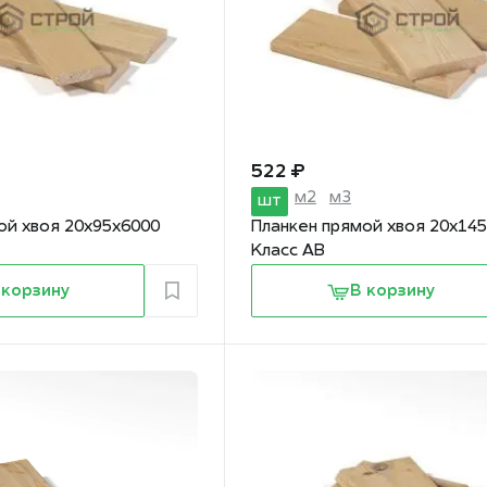
522 ₽
м2
м3
шт
ой хвоя 20х95х6000
Планкен прямой хвоя 20х14
Класс АВ
 корзину
В корзину