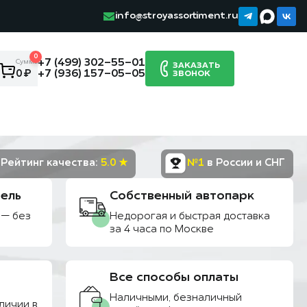
info@stroyassortiment.ru
0
+7 (499) 302-55-01
Сумма:
ЗАКАЗАТЬ
+7 (936) 157-05-05
0 ₽
ЗВОНОК
Рейтинг качества:
5.0 ★
№1
в России и СНГ
ель
Собственный автопарк
 — без
Недорогая и быстрая доставка
за 4 часа по Москве
Все способы оплаты
Наличными, безналичный
личии в