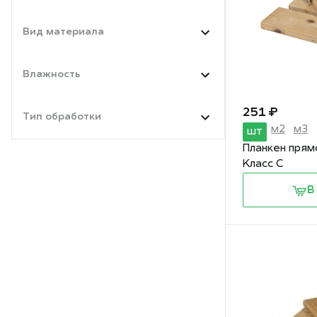
Вид материала
Влажность
251 ₽
Тип обработки
м2
м3
шт
Планкен прям
Класс С
В