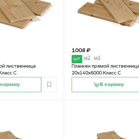
1 008 ₽
м2
м3
шт
ой лиственница
Планкен прямой лиственниц
Класс С
20х140х6000 Класс С
 корзину
В корзину