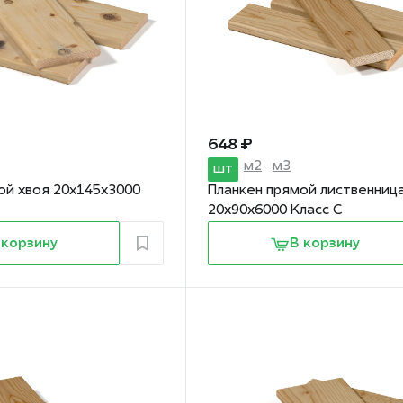
648 ₽
м2
м3
шт
ой хвоя 20х145х3000
Планкен прямой лиственниц
20х90х6000 Класс С
 корзину
В корзину