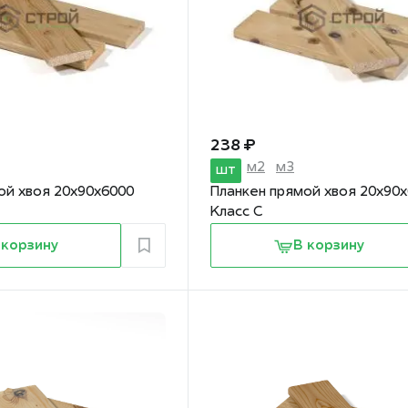
238 ₽
м2
м3
шт
ой хвоя 20х90х6000
Планкен прямой хвоя 20х90
Класс С
 корзину
В корзину