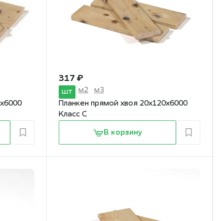
317 ₽
м2
м3
шт
5х6000
Планкен прямой хвоя 20х120х6000
Класс С
В корзину