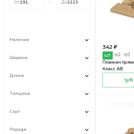
—
От
До
Наличие
342 ₽
м2
м3
шт
Ширина
Планкен прям
Класс АВ
Длина
В
Толщина
Сорт
Порода