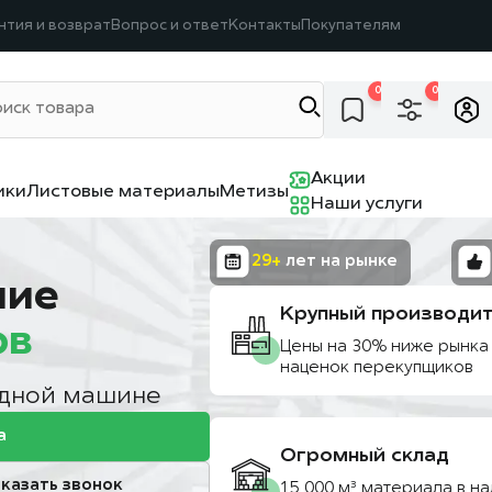
нтия и возврат
Вопрос и ответ
Контакты
Покупателям
0
0
Акции
ики
Листовые материалы
Метизы
Наши услуги
29+
лет на рынке
ние
Крупный производит
ов
Цены на 30% ниже рынка
наценок перекупщиков
одной машине
а
Огромный склад
казать звонок
15 000 м³ материала в на