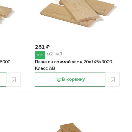
261 ₽
м2
м3
шт
х6000
Планкен прямой хвоя 20х145х3000
Класс АВ
В корзину