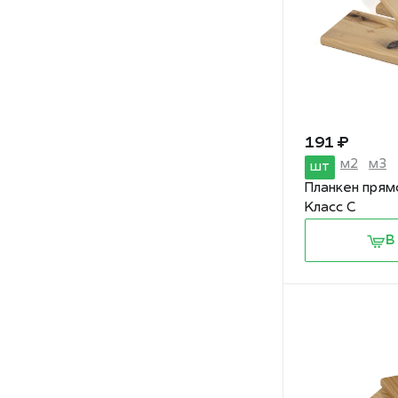
191 ₽
м2
м3
шт
Планкен прям
Класс С
В