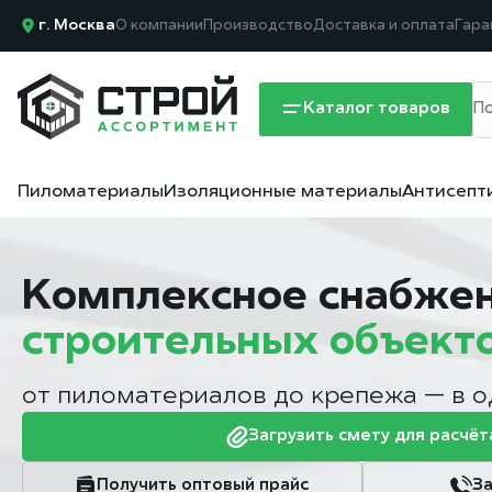
г. Москва
О компании
Производство
Доставка и оплата
Гара
Каталог товаров
Пиломатериалы
Изоляционные материалы
Антисепт
Комплексное снабже
строительных объект
от пиломатериалов до крепежа — в 
Загрузить смету для расчёт
Получить оптовый прайс
За