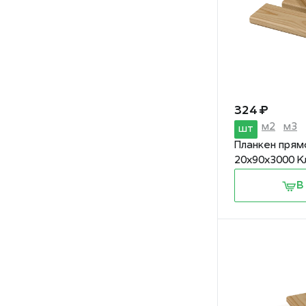
324 ₽
м2
м3
шт
Планкен прям
20х90х3000 К
В