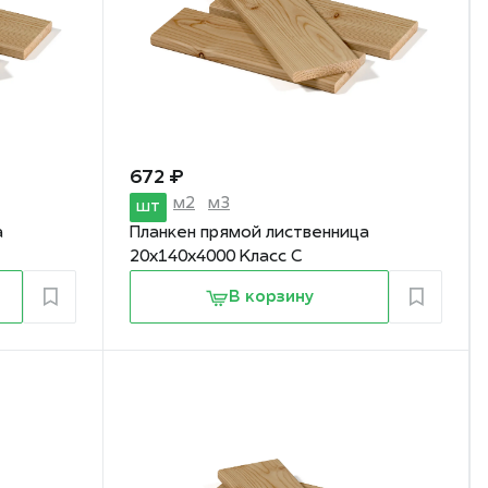
672 ₽
м2
м3
шт
а
Планкен прямой лиственница
20х140х4000 Класс С
В корзину