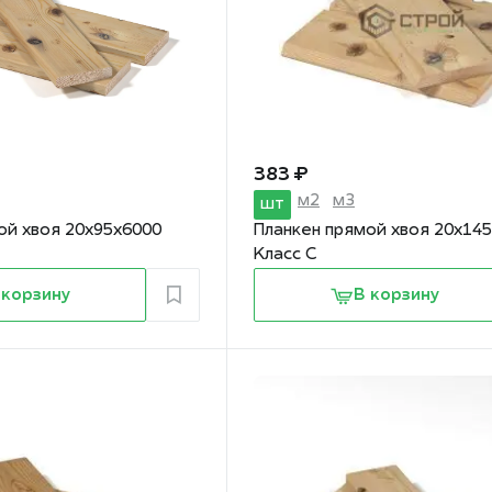
383 ₽
м2
м3
шт
ой хвоя 20х95х6000
Планкен прямой хвоя 20х14
Класс С
 корзину
В корзину