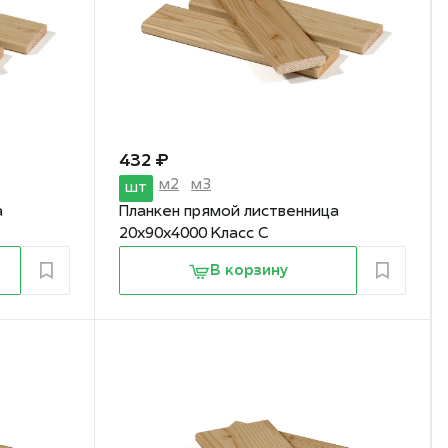
432 ₽
м2
м3
шт
а
Планкен прямой лиственница
20х90х4000 Класс С
В корзину