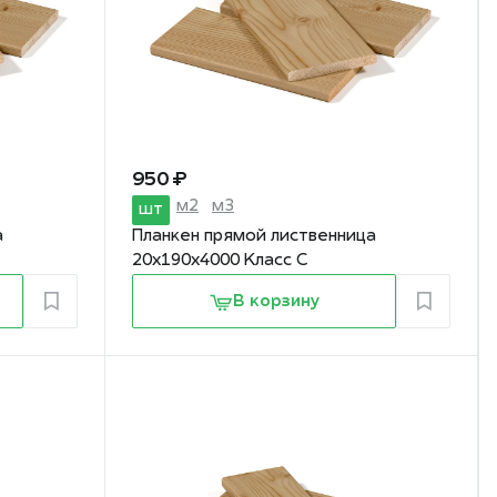
950 ₽
м2
м3
шт
а
Планкен прямой лиственница
20х190х4000 Класс С
В корзину