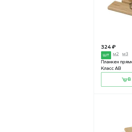
324 ₽
м2
м3
шт
Планкен прям
Класс АВ
В