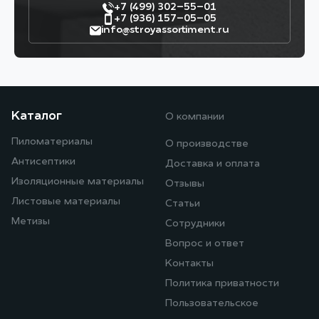
+7 (499) 302–55–01
+7 (936) 157–05–05
info@stroyassortiment.ru
Каталог
О компании
Пиломатериалы
О производстве
Антисептики
Доставка и оплата
Изоляционные материалы
Отзывы
Листовые материалы
Статьи
Метизы
Сотрудники
Вопрос и ответ
Контакты
Политика приватности
Пользовательское