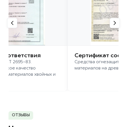
 соответствия
Сертификат соот
 ГОСТ 2695-83.
Средства огнезащиты д
ысокое качество
материалов на древесн
иломатериалов хвойных и
д.
ОТЗЫВЫ