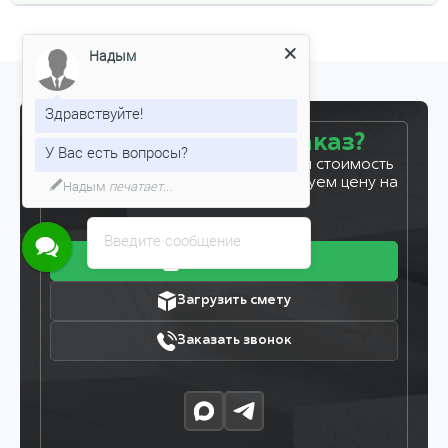
Надым
Здравствуйте!
Готовы сделать заказ?
У Вас есть вопросы?
Оставьте заявку, и мы рассчитаем стоимость
вашего заказа за 5 минут. Фиксируем цену на
Надым
печатает...
7 дней!
Введите сообщение
Получить прайс
Загрузить смету
Заказать звонок