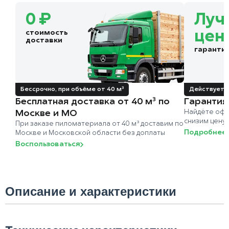
0 ₽
Луч
стоимость
цен
доставки
гаранти
Бессрочно, при объёме от 40 м³
Действует д
Бесплатная доставка от 40 м³ по
Гарантия
Москве и МО
Найдёте офи
снизим цену
При заказе пиломатериала от 40 м³ доставим по
Подробнее
Москве и Московской области без доплаты
Воспользоваться
Описание и характеристики