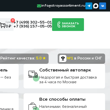
info@stroyassortiment.ru
0
+7 (499) 302-55-01
Сумма:
ЗАКАЗАТЬ
+7 (936) 157-05-05
0 ₽
ЗВОНОК
Рейтинг качества:
5.0 ★
№1
в России и СНГ
ель
Собственный автопарк
 — без
Недорогая и быстрая доставка
за 4 часа по Москве
Все способы оплаты
Наличными, безналичный
личии в