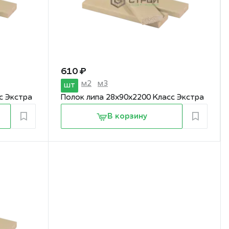
610 ₽
м2
м3
шт
с Экстра
Полок липа 28х90х2200 Класс Экстра
В корзину