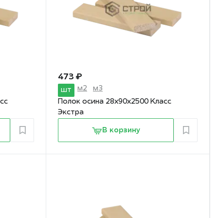
473 ₽
м2
м3
шт
сс
Полок осина 28х90х2500 Класс
Экстра
В корзину