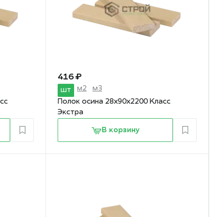
416 ₽
м2
м3
шт
сс
Полок осина 28х90х2200 Класс
Экстра
В корзину