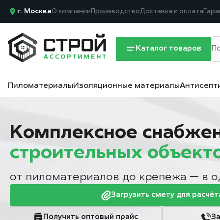
г. Москва
О компании
Производство
Доставка и оплата
Гара
Каталог товаров
Пиломатериалы
Изоляционные материалы
Антисепт
Комплексное снабже
строительных объект
от пиломатериалов до крепежа — в 
Загрузить смету для расчёт
Получить оптовый прайс
За