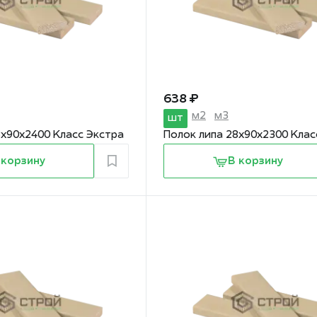
638 ₽
м2
м3
шт
8х90х2400 Класс Экстра
Полок липа 28х90х2300 Клас
 корзину
В корзину