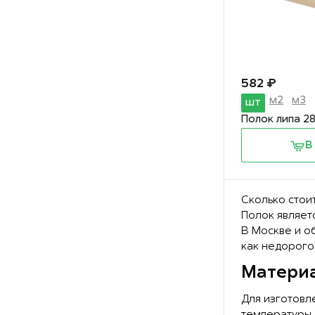
582 ₽
м2
м3
шт
Полок липа 2
В
Сколько стои
Полок являетс
В Москве и о
как недорого
Материа
Для изготовл