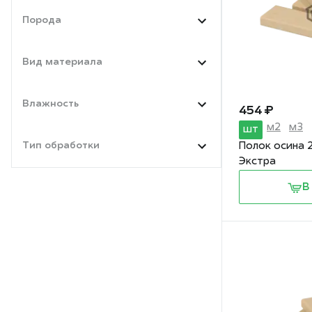
Порода
Вид материала
Влажность
454 ₽
м2
м3
шт
Тип обработки
Полок осина 
Экстра
В