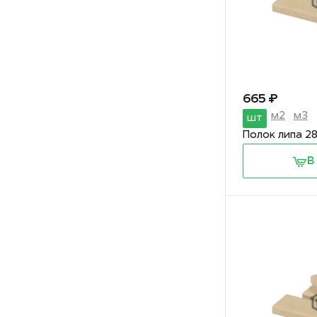
665 ₽
м2
м3
шт
Полок липа 2
В