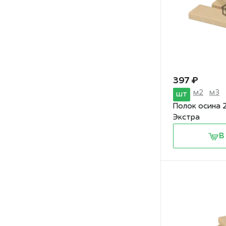
397 ₽
м2
м3
шт
Полок осина 
Экстра
В