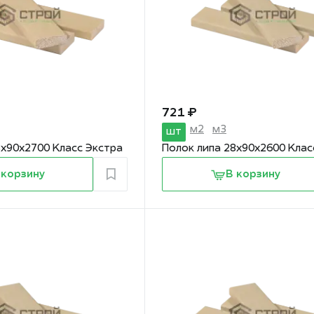
721 ₽
м2
м3
шт
8х90х2700 Класс Экстра
Полок липа 28х90х2600 Клас
 корзину
В корзину