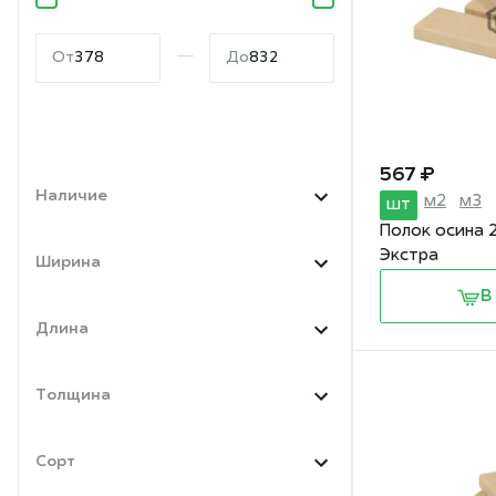
—
От
До
567 ₽
Наличие
м2
м3
шт
Полок осина 
Экстра
Ширина
В
Длина
Толщина
Сорт