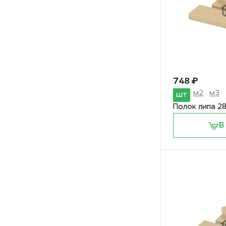
748 ₽
м2
м3
шт
Полок липа 2
В