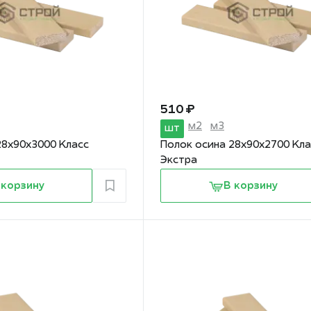
510 ₽
м2
м3
шт
28х90х3000 Класс
Полок осина 28х90х2700 Кла
Экстра
 корзину
В корзину