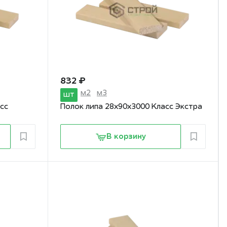
832 ₽
м2
м3
шт
сс
Полок липа 28х90х3000 Класс Экстра
В корзину