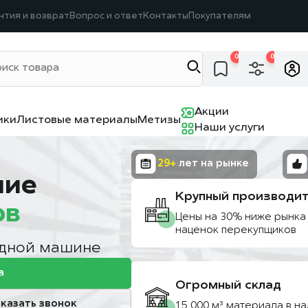
нтия и возврат
Вопрос и ответ
Контакты
Покупателям
0
0
Акции
ики
Листовые материалы
Метизы
Наши услуги
29+
лет на рынке
ние
Крупный производит
ов
Цены на 30% ниже рынка
наценок перекупщиков
одной машине
а
Огромный склад
казать звонок
15 000 м³ материала в на