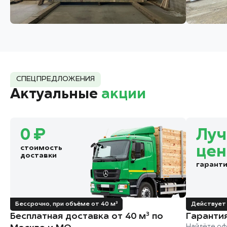
СПЕЦПРЕДЛОЖЕНИЯ
Актуальные
акции
0 ₽
Лу
стоимость
цен
доставки
гарант
Бессрочно, при объёме от 40 м³
Действует 
Бесплатная доставка от 40 м³ по
Гаранти
Найдёте оф