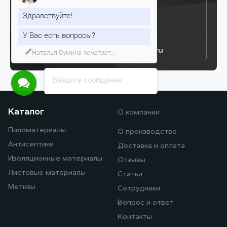
Здравствуйте!
У Вас есть вопросы?
+7 (499) 302–55–01
+7 (936) 157–05–05
info@stroyassortiment.ru
Наталья Сумина
печатает...
Введите сообщение
Каталог
О компании
Пиломатериалы
О производстве
Антисептики
Доставка и оплата
Изоляционные материалы
Отзывы
Листовые материалы
Статьи
Метизы
Сотрудники
Вопрос и ответ
Контакты