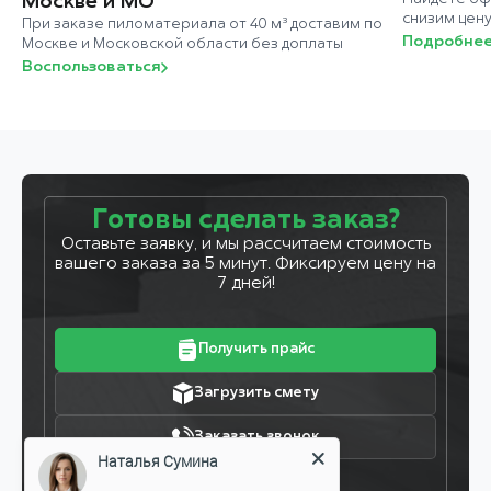
Москве и МО
снизим цен
При заказе пиломатериала от 40 м³ доставим по
Подробне
Москве и Московской области без доплаты
Воспользоваться
Готовы сделать заказ?
Оставьте заявку, и мы рассчитаем стоимость
вашего заказа за 5 минут. Фиксируем цену на
7 дней!
Получить прайс
Загрузить смету
Заказать звонок
Наталья Сумина