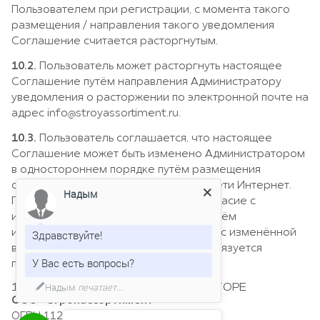
Пользователем при регистрации, с момента такого
размещения / направления такого уведомления
Соглашение считается расторгнутым.
10.2.
Пользователь может расторгнуть настоящее
Соглашение путём направления Администратору
уведомления о расторжении по электронной почте на
адрес
info@stroyassortiment.ru
.
10.3.
Пользователь соглашается, что настоящее
Соглашение может быть изменено Администратором
в одностороннем порядке путём размещения
обновлённого текста Соглашения в сети Интернет.
Пользователь подтверждает своё согласие с
Надым
изменениями условий Соглашения путём
использования Сайта. При несогласии с изменённой
Здравствуйте!
версией Соглашения Пользователь обязуется
прекратить использование Сайта.
У Вас есть вопросы?
11. ИНФОРМАЦИЯ ОБ АДМИНИСТРАТОРЕ
ООО «Стройассортимент»
ОГРН 1125029010028