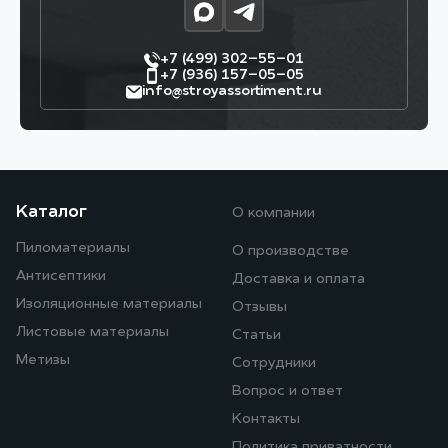
+7 (499) 302–55–01
+7 (936) 157–05–05
info@stroyassortiment.ru
Каталог
О компании
Пиломатериалы
О производстве
Антисептики
Доставка и оплата
Изоляционные материалы
Отзывы
Листовые материалы
Статьи
Метизы
Сотрудники
Вопрос и ответ
Контакты
Политика приватности