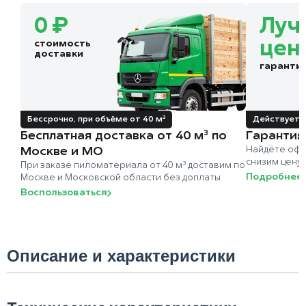
0 ₽
Луч
стоимость
цен
доставки
гаранти
Бессрочно, при объёме от 40 м³
Действует д
Бесплатная доставка от 40 м³ по
Гарантия
Москве и МО
Найдёте офи
снизим цену
При заказе пиломатериала от 40 м³ доставим по
Подробнее
Москве и Московской области без доплаты
Воспользоваться
Описание и характеристики