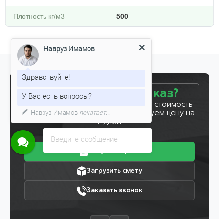
Плотность кг/м3
500
Навруз Имамов
Здравствуйте!
Готовы сделать заказ?
У Вас есть вопросы?
Оставьте заявку, и мы рассчитаем стоимость
Навруз Имамов
печатает...
вашего заказа за 5 минут. Фиксируем цену на
7 дней!
Введите сообщение
Получить прайс
Загрузить смету
Заказать звонок