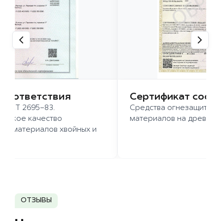
 соответствия
Сертификат соот
 ГОСТ 2695-83.
Средства огнезащиты д
ысокое качество
материалов на древесн
иломатериалов хвойных и
д.
ОТЗЫВЫ