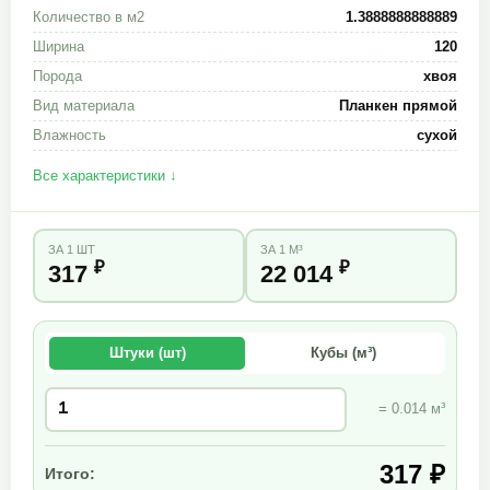
Количество в м2
1.3888888888889
Ширина
120
Порода
хвоя
Вид материала
Планкен прямой
Влажность
сухой
Все характеристики ↓
ЗА 1 ШТ
ЗА 1 М³
₽
₽
317
22 014
Штуки (шт)
Кубы (м³)
= 0.014 м³
317 ₽
Итого: