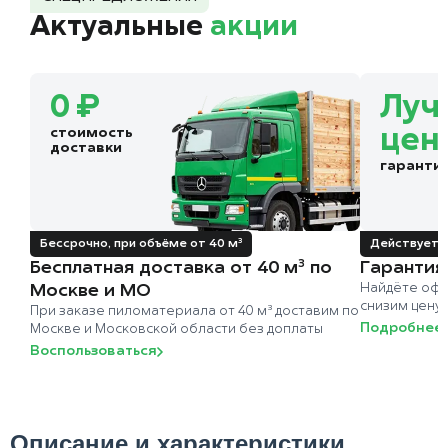
Актуальные
акции
0 ₽
Луч
стоимость
цен
доставки
гаранти
Бессрочно, при объёме от 40 м³
Действует д
Бесплатная доставка от 40 м³ по
Гарантия
Москве и МО
Найдёте офи
снизим цену
При заказе пиломатериала от 40 м³ доставим по
Подробнее
Москве и Московской области без доплаты
Воспользоваться
Описание и характеристики