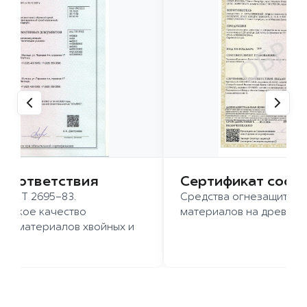
 соответствия
Сертификат соот
 ГОСТ 2695-83.
Средства огнезащиты д
ысокое качество
материалов на древесн
иломатериалов хвойных и
д.