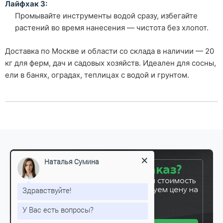
Лайфхак 3:
Промывайте инструменты водой сразу, избегайте
растений во время нанесения — чистота без хлопот.
Доставка по Москве и области со склада в наличии — 20
кг для ферм, дач и садовых хозяйств. Идеален для сосны,
ели в банях, оградах, теплицах с водой и грунтом.
Наталья Сумина
Готовы сделать заказ?
Оставьте заявку, и мы рассчитаем стоимость
Здравствуйте!
вашего заказа за 5 минут. Фиксируем цену на
7 дней!
У Вас есть вопросы?