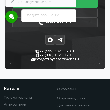
Наталья Сумина
печатает...
Получить прайс
Загрузить смету
Введите сообщение
Заказать звонок
+7 (499) 302–55–01
+7 (936) 157–05–05
info@stroyassortiment.ru
Каталог
О компании
Пиломатериалы
О производстве
Антисептики
Доставка и оплата