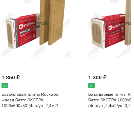
1 850 ₽
1 300 ₽
шт
шт
Базальтовые плиты Rockwool
Базальтовые плиты Ro
Фасад Баттс ЭКСТРА
Баттс ЭКСТРА 1000х6
1000х600х50 (4шт/уп.;2,4м2/
(4шт/уп.;2,4м2/уп.;0,24
уп.;0,24м3/уп)