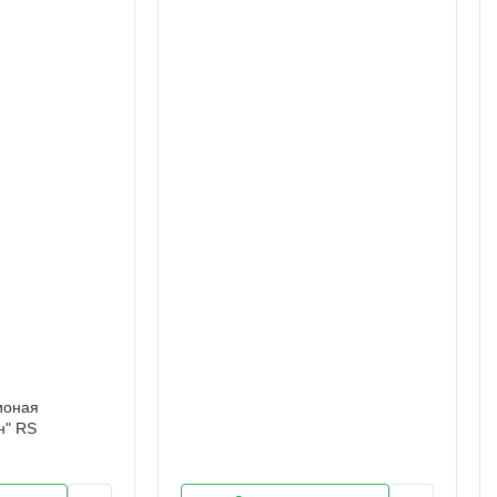
ионая
н" RS