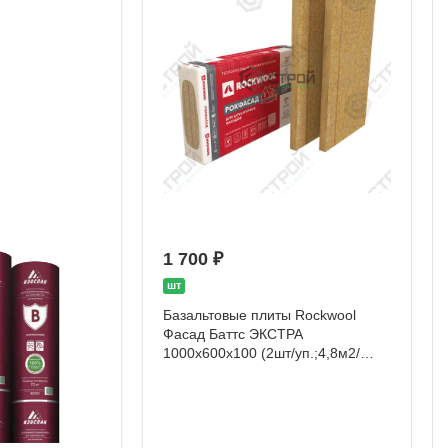
1 700 ₽
шт
Базальтовые плиты Rockwool
Фасад Баттс ЭКСТРА
1000х600х100 (2шт/уп.;4,8м2/
уп.;0,24м3/уп)