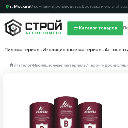
г. Москва
О компании
Производство
Доставка и оплата
Гара
Каталог товаров
Пиломатериалы
Изоляционные материалы
Антисепт
/
Каталог
/
Изоляционные материалы
/
Паро-гидроизоляцио