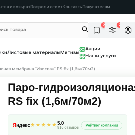
нтия и возврат
Вопрос и ответ
Контакты
Покупателям
0
0
Акции
ики
Листовые материалы
Метизы
Наши услуги
ная мембрана "Изоспан" RS fix (1,6м/70м2)
Паро-гидроизоляциона
RS fix (1,6м/70м2)
5.0
★★★★★
Я
ндекс
Рейтинг компании
916 отзывов