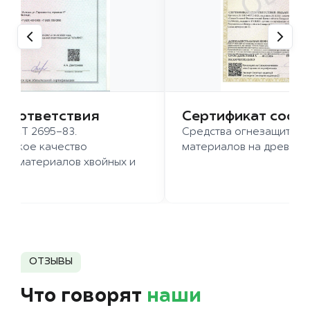
 соответствия
Сертификат соот
 ГОСТ 2695-83.
Средства огнезащиты д
ысокое качество
материалов на древесн
иломатериалов хвойных и
д.
ОТЗЫВЫ
Что говорят
наши