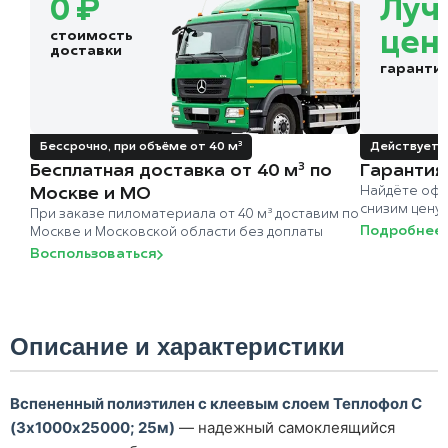
0 ₽
Луч
стоимость
цен
доставки
гаранти
Бессрочно, при объёме от 40 м³
Действует д
Бесплатная доставка от 40 м³ по
Гарантия
Москве и МО
Найдёте офи
снизим цену
При заказе пиломатериала от 40 м³ доставим по
Подробнее
Москве и Московской области без доплаты
Воспользоваться
Описание и характеристики
Вспененный полиэтилен с клеевым слоем Теплофол С
(3х1000х25000; 25м)
— надежный самоклеящийся