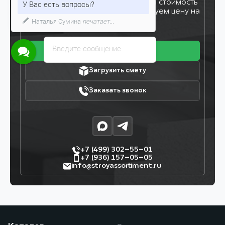
У Вас есть вопросы?
Оставьте заявку, и мы рассчитаем стоимость
вашего заказа за 5 минут. Фиксируем цену на
Наталья Сумина
печатает...
7 дней!
Введите сообщение
Получить прайс
Загрузить смету
Заказать звонок
+7 (499) 302–55–01
+7 (936) 157–05–05
info@stroyassortiment.ru