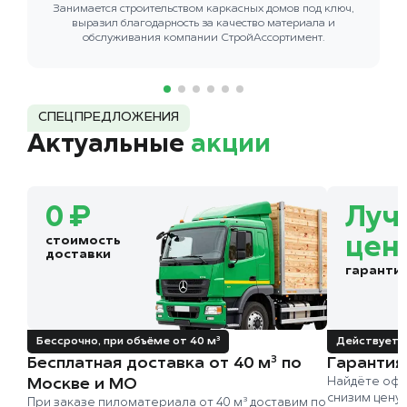
Занимается строительством каркасных домов под ключ,
выразил благодарность за качество материала и
обслуживания компании СтройАссортимент.
СПЕЦПРЕДЛОЖЕНИЯ
Актуальные
акции
0 ₽
Луч
стоимость
цен
доставки
гаранти
Бессрочно, при объёме от 40 м³
Действует д
Бесплатная доставка от 40 м³ по
Гарантия
Москве и МО
Найдёте офи
снизим цену
При заказе пиломатериала от 40 м³ доставим по