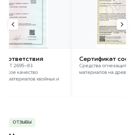
 соответствия
Сертификат соот
 ГОСТ 2695-83.
Средства огнезащиты д
ысокое качество
материалов на древесн
иломатериалов хвойных и
д.
ОТЗЫВЫ