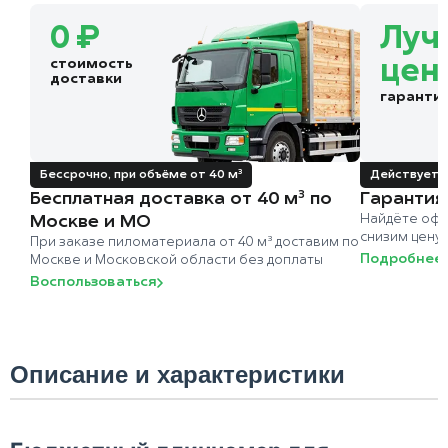
0 ₽
Луч
стоимость
цен
доставки
гаранти
Бессрочно, при объёме от 40 м³
Действует д
Бесплатная доставка от 40 м³ по
Гарантия
Москве и МО
Найдёте офи
снизим цену
При заказе пиломатериала от 40 м³ доставим по
Подробнее
Москве и Московской области без доплаты
Воспользоваться
Описание и характеристики