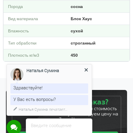
Порода
сосна
Вид материала
Блок Хаус
Влажность
сухой
Тип обработки
строганный
Плотность кг/м3
450
Наталья Сумина
Здравствуйте!
У Вас есть вопросы?
Готовы сделать заказ?
Наталья Сумина
печатает...
Оставьте заявку, и мы рассчитаем стоимость
вашего заказа за 5 минут. Фиксируем цену на
7 дней!
Введите сообщение