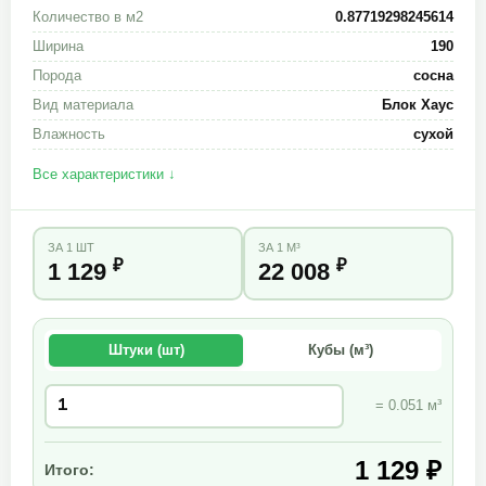
Количество в м2
0.87719298245614
Ширина
190
Порода
сосна
Вид материала
Блок Хаус
Влажность
сухой
Все характеристики ↓
ЗА 1 ШТ
ЗА 1 М³
₽
₽
1 129
22 008
Штуки (шт)
Кубы (м³)
= 0.051 м³
1 129 ₽
Итого: