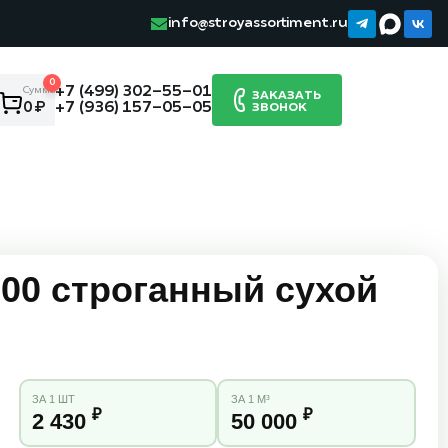
info@stroyassortiment.ru
0
+7 (499) 302-55-01
Сумма:
ЗАКАЗАТЬ
+7 (936) 157-05-05
0 ₽
ЗВОНОК
00 строганный сухой
ЗА 1 ШТ
ЗА 1 М³
₽
₽
2 430
50 000