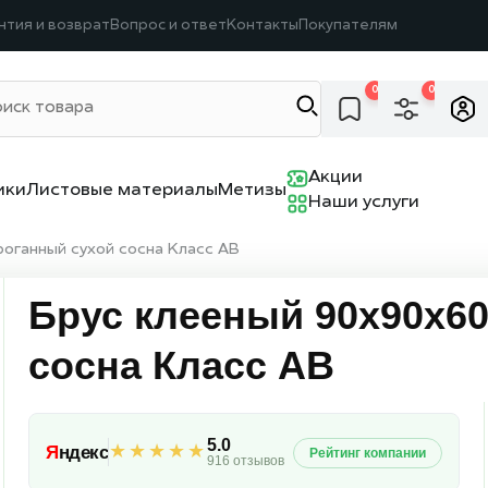
нтия и возврат
Вопрос и ответ
Контакты
Покупателям
0
0
Акции
ики
Листовые материалы
Метизы
Наши услуги
оганный сухой сосна Класс АВ
Брус клееный 90х90х60
сосна Класс АВ
5.0
★★★★★
Я
ндекс
Рейтинг компании
916 отзывов