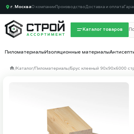
г. Москва
О компании
Производство
Доставка и оплата
Гара
Каталог товаров
Пиломатериалы
Изоляционные материалы
Антисепт
/
Каталог
/
Пиломатериалы
/
Брус клееный 90х90х6000 стр