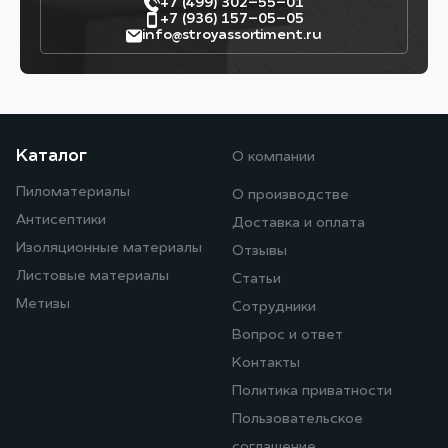
+7 (499) 302–55–01
+7 (936) 157–05–05
info@stroyassortiment.ru
Каталог
О компании
Пиломатериалы
О производстве
Антисептики
Доставка и оплата
Изоляционные материалы
Отзывы
Листовые материалы
Статьи
Метизы
Сотрудники
Вопрос и ответ
Контакты
Политика приватности
Пользовательское
соглашение