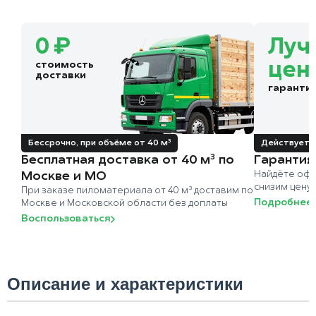
0 ₽
Луч
стоимость
цен
доставки
гаранти
Бессрочно, при объёме от 40 м³
Действует д
Бесплатная доставка от 40 м³ по
Гарантия
Москве и МО
Найдёте офи
снизим цену
При заказе пиломатериала от 40 м³ доставим по
Подробнее
Москве и Московской области без доплаты
Воспользоваться
Описание и характеристики