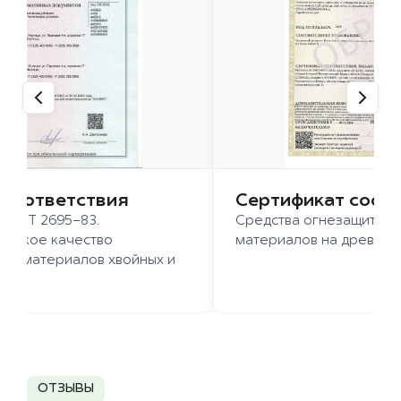
 соответствия
Сертификат соот
 ГОСТ 2695-83.
Средства огнезащиты д
ысокое качество
материалов на древесн
иломатериалов хвойных и
д.
ОТЗЫВЫ