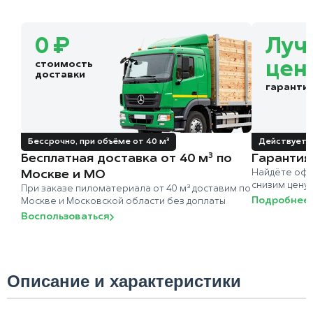
0 ₽
Луч
стоимость
цен
доставки
гаранти
Бессрочно, при объёме от 40 м³
Действует д
Бесплатная доставка от 40 м³ по
Гарантия
Москве и МО
Найдёте офи
снизим цену
При заказе пиломатериала от 40 м³ доставим по
Подробнее
Москве и Московской области без доплаты
Воспользоваться
Описание и характеристики