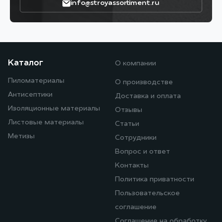
info@stroyassortiment.ru
Каталог
О компании
Пиломатериалы
О производстве
Антисептики
Доставка и оплата
Изоляционные материалы
Отзывы
Листовые материалы
Статьи
Метизы
Сотрудники
Вопрос и ответ
Контакты
Политика приватности
Пользовательское
соглашение
Соглашение на обработку