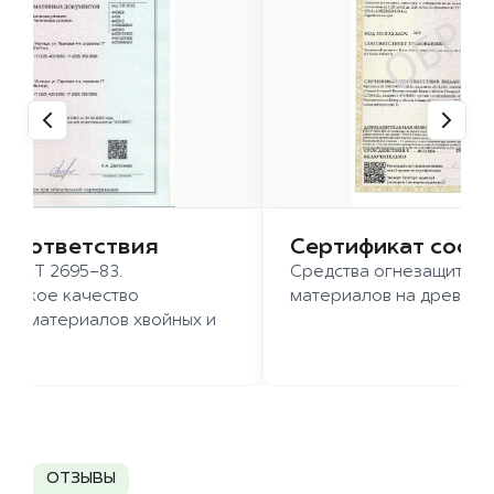
 соответствия
Сертификат соот
 ГОСТ 2695-83.
Средства огнезащиты д
ысокое качество
материалов на древесн
иломатериалов хвойных и
д.
ОТЗЫВЫ