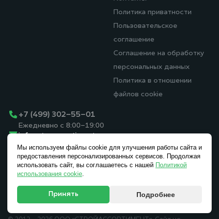
Политика приватности
Пользовательское
соглашение
Соглашение на обработку
персональных данных
Политика в отношении
файлов cookie
+7 (499) 302-55-01
Ежедневно с 8:00-19:00
info@stroyassortiment.ru
Московская область, г.
Мы используем файлы cookie для улучшения работы сайта и
Мытищи, Осташковское
предоставления персонализированных сервисов. Продолжая
использовать сайт, вы соглашаетесь с нашей
Политикой
шоссе, вл. 14, стр. 5
использования cookie
.
Принять
Подробнее