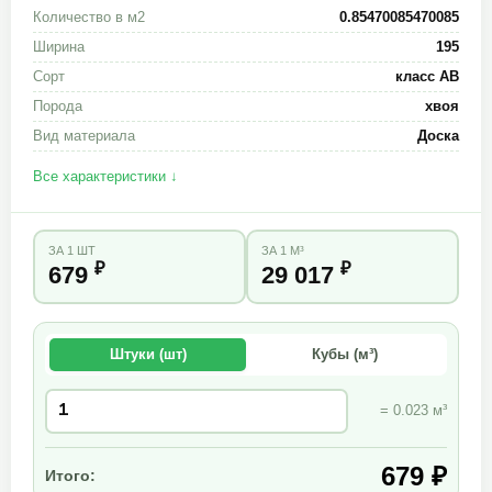
Количество в м2
0.85470085470085
Ширина
195
Сорт
класс АВ
Порода
хвоя
Вид материала
Доска
Все характеристики ↓
ЗА 1 ШТ
ЗА 1 М³
₽
₽
679
29 017
Штуки (шт)
Кубы (м³)
= 0.023 м³
679 ₽
Итого: