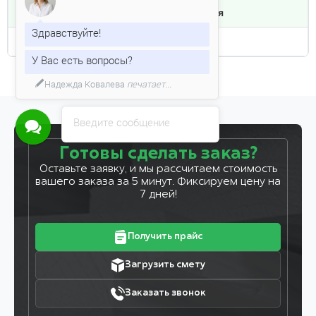
Надежда Ковалева
Тип обработки
строганная
Плотность кг/м3
500
Здравствуйте!
У Вас есть вопросы?
Введите сообщение
Готовы сделать заказ?
Оставьте заявку, и мы рассчитаем стоимость
вашего заказа за 5 минут. Фиксируем цену на
7 дней!
Получить прайс
Загрузить смету
Заказать звонок