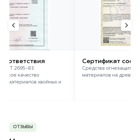
 соответствия
Сертификат соот
 ГОСТ 2695-83.
Средства огнезащиты д
ысокое качество
материалов на древесн
иломатериалов хвойных и
д.
ОТЗЫВЫ