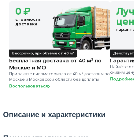
0 ₽
Луч
стоимость
цен
доставки
гаранти
Бессрочно, при объёме от 40 м³
Действует д
Бесплатная доставка от 40 м³ по
Гарантия
Москве и МО
Найдёте офи
снизим цену
При заказе пиломатериала от 40 м³ доставим по
Подробнее
Москве и Московской области без доплаты
Воспользоваться
Описание и характеристики