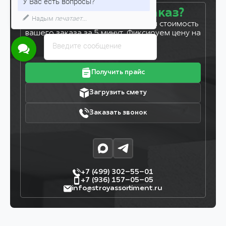
У Вас есть вопросы?
Готовы сделать заказ?
Надым
печатает...
Оставьте заявку, и мы рассчитаем стоимость
вашего заказа за 5 минут. Фиксируем цену на
7 дней!
Введите сообщение
Получить прайс
Загрузить смету
Заказать звонок
+7 (499) 302–55–01
+7 (936) 157–05–05
info@stroyassortiment.ru