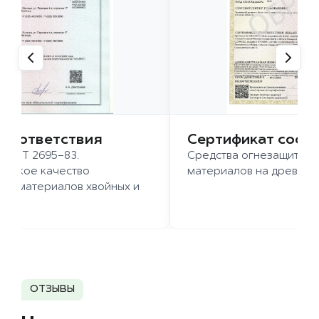
 соответствия
Сертификат соот
 ГОСТ 2695-83.
Средства огнезащиты д
ысокое качество
материалов на древесн
иломатериалов хвойных и
д.
ОТЗЫВЫ