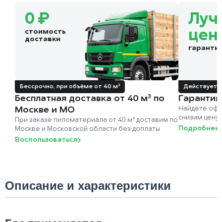
0 ₽
Луч
стоимость
цен
доставки
гаранти
Бессрочно, при объёме от 40 м³
Действует д
Бесплатная доставка от 40 м³ по
Гарантия
Москве и МО
Найдёте офи
снизим цену
При заказе пиломатериала от 40 м³ доставим по
Подробнее
Москве и Московской области без доплаты
Воспользоваться
Описание и характеристики