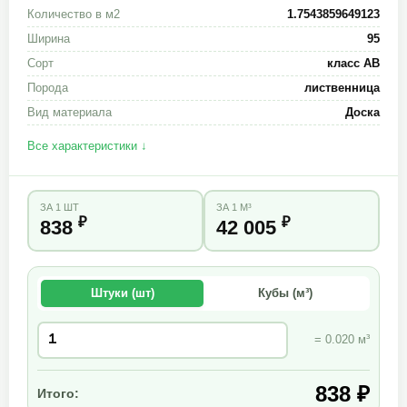
Количество в м2
1.7543859649123
Ширина
95
Сорт
класс АВ
Порода
лиственница
Вид материала
Доска
Все характеристики ↓
ЗА 1 ШТ
ЗА 1 М³
₽
₽
838
42 005
Штуки (шт)
Кубы (м³)
= 0.020 м³
838 ₽
Итого: