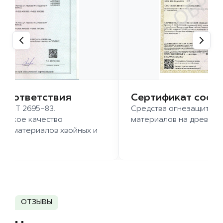
 соответствия
Сертификат соот
 ГОСТ 2695-83.
Средства огнезащиты д
ысокое качество
материалов на древесн
иломатериалов хвойных и
д.
ОТЗЫВЫ