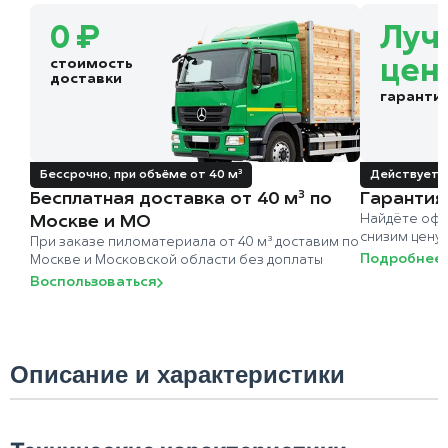
0 ₽
Луч
стоимость
цен
доставки
гаранти
Бессрочно, при объёме от 40 м³
Действует д
Бесплатная доставка от 40 м³ по
Гарантия
Москве и МО
Найдёте офи
снизим цену
При заказе пиломатериала от 40 м³ доставим по
Подробнее
Москве и Московской области без доплаты
Воспользоваться
Описание и характеристики