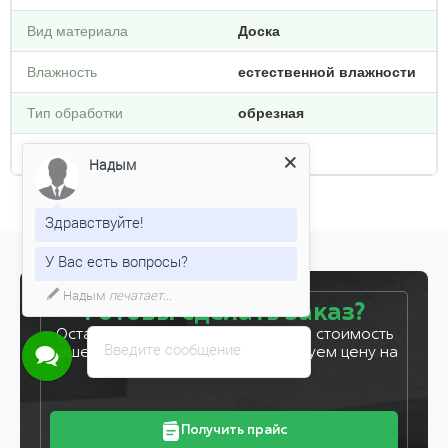
Вид материала
Доска
Влажность
естественной влажности
Тип обработки
обрезная
Плотность кг/м3
800
Надым
Здравствуйте!
У Вас есть вопросы?
Готовы сделать заказ?
Оставьте заявку, и мы рассчитаем стоимость
Введите сообщение
вашего заказа за 5 минут. Фиксируем цену на
7 дней!
Получить прайс