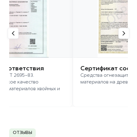
 соответствия
Сертификат соот
 ГОСТ 2695-83.
Средства огнезащиты д
ысокое качество
материалов на древесн
иломатериалов хвойных и
д.
ОТЗЫВЫ