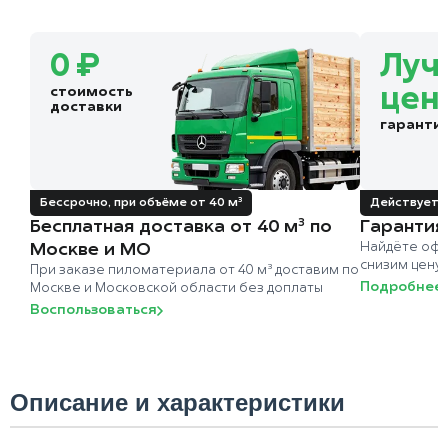
0 ₽
Луч
стоимость
цен
доставки
гаранти
Бессрочно, при объёме от 40 м³
Действует д
Бесплатная доставка от 40 м³ по
Гарантия
Москве и МО
Найдёте офи
снизим цену
При заказе пиломатериала от 40 м³ доставим по
Подробнее
Москве и Московской области без доплаты
Воспользоваться
Описание и характеристики