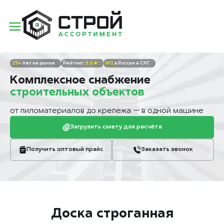
29+
лет на рынке
5.0 ★
№1
в России и СНГ
Комплексное снабжение
строительных объектов
от пиломатериалов до крепежа — в одной машине
Загрузить смету для расчёта
Получить оптовый прайс
Заказать звонок
Доска строганная