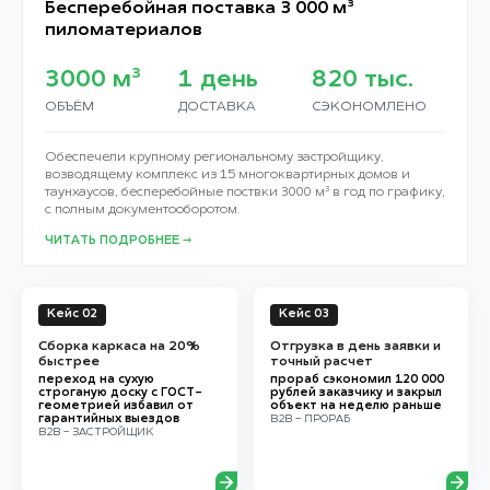
Бесперебойная поставка 3 000 м³
пиломатериалов
3000
м³
1
день
820
тыс.
ОБЪЁМ
ДОСТАВКА
СЭКОНОМЛЕНО
Обеспечели крупному региональному застройщику,
возводящему комплекс из 15 многоквартирных домов и
таунхаусов, бесперебойные поствки 3000 м³ в год по графику,
с полным документооборотом.
ЧИТАТЬ ПОДРОБНЕЕ →
Кейс 02
Кейс 03
Сборка каркаса на 20%
Отгрузка в день заявки и
быстрее
точный расчет
переход на сухую
прораб сэкономил 120 000
строганую доску с ГОСТ-
рублей заказчику и закрыл
геометрией избавил от
объект на неделю раньше
гарантийных выездов
B2B - ПРОРАБ
B2B - ЗАСТРОЙЩИК