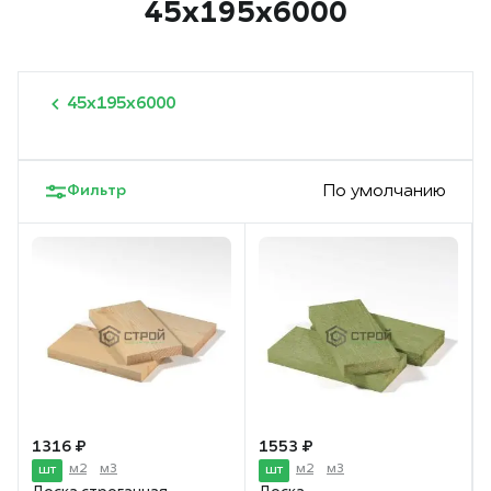
45х195х6000
45х195х6000
Фильтр
По умолчанию
1 316 ₽
1 553 ₽
м2
м3
м2
м3
шт
шт