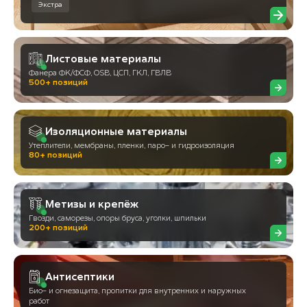
Экстра
Листовые материалы
Фанера ФК/ФСФ, OSB, ЦСП, ГКЛ, ГВЛВ
500+ позиций
Изоляционные материалы
Утеплители, мембраны, пленки, паро- и гидроизоляция
80+ позиций
Метизы и крепёж
Гвозди, саморезы, опоры бруса, уголки, шпильки
200+ позиций
Антисептики
Био- и огнезащита, пропитки для внутренних и наружных
работ