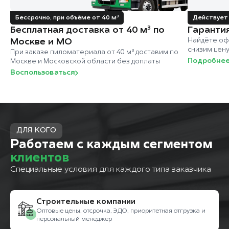
Бессрочно, при объёме от 40 м³
Действует 
Бесплатная доставка от 40 м³ по
Гаранти
Москве и МО
Найдёте оф
снизим цен
При заказе пиломатериала от 40 м³ доставим по
Подробне
Москве и Московской области без доплаты
Воспользоваться
ДЛЯ КОГО
Работаем с каждым сегментом
клиентов
Специальные условия для каждого типа заказчика
Строительные компании
Оптовые цены, отсрочка, ЭДО, приоритетная отгрузка и
персональный менеджер