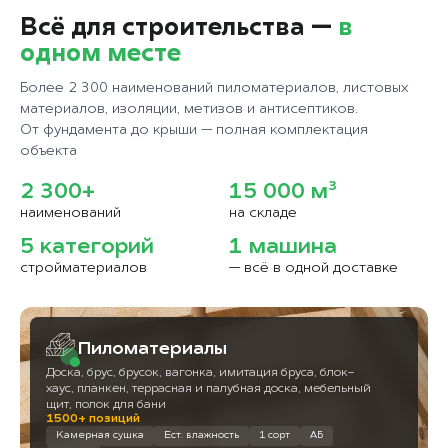
Всё для строительства —
в
одном месте
Более 2 300 наименований пиломатериалов, листовых
материалов, изоляции, метизов и антисептиков.
От фундамента до крыши — полная комплектация
объекта
2 300+
15 000 м³
наименований
на складе
5 категорий
1 машина
стройматериалов
— всё в одной доставке
Пиломатериалы
Доска, брус, брусок, вагонка, имитация бруса, блок-
хаус, планкен, террасная и палубная доска, мебельный
щит, полок для бани
1500+ позиций
Камерная сушка
Ест. влажность
1 сорт
АБ