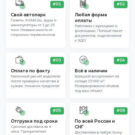
#01
#02
Свой автопарк
Любая форма
Газели, КАМАЗы, фуры и
оплаты
манипуляторы от 3 до 25
Работаем с юрлицами и
тонн. Независимость от
физлицами. Полный пакет
сторонних перевозчиков
документов, подключение
к ЭДО
#03
#04
Оплата по факту
Всё в наличии
Наличный расчёт водителю
Большой ассортимент на
после проверки качества в
складе 15 000 м³.
кузове. Никаких предоплат
Резервирование объёма
под ваш объект
#05
#06
Отгрузка под сроки
По всей России и
Срочная доставка за 4
СНГ
часа. Приоритетная
Доставляем в любую точку.