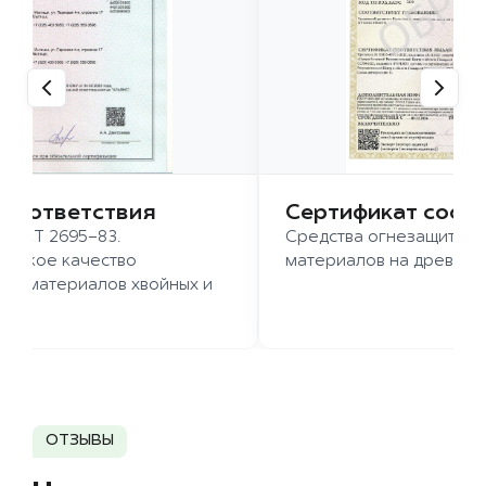
 соответствия
Сертификат соот
 ГОСТ 2695-83.
Средства огнезащиты д
ысокое качество
материалов на древесн
иломатериалов хвойных и
д.
ОТЗЫВЫ