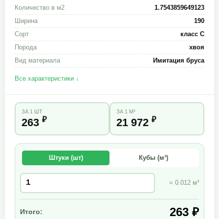
Количество в м2
1.7543859649123
Ширина
190
Сорт
класс С
Порода
хвоя
Вид материала
Имитация бруса
Все характеристики ↓
ЗА 1 ШТ
ЗА 1 М³
₽
₽
263
21 972
Штуки (шт)
Кубы (м³)
= 0.012 м³
263 ₽
Итого: