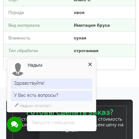
Порода
хвоя
Вид материала
Имитация бруса
Влажность
сухая
Тип обработки
строганная
Плотность кг/м3
450
Надым
Здравствуйте!
У Вас есть вопросы?
Готовы сделать заказ?
Оставьте заявку, и мы рассчитаем стоимость
Введите сообщение
вашего заказа за 5 минут. Фиксируем цену на
7 дней!