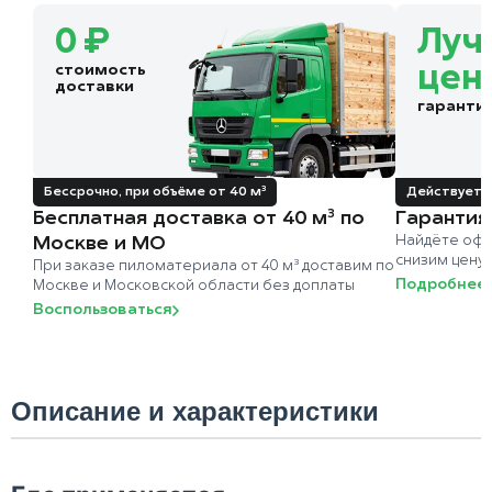
0 ₽
Луч
стоимость
цен
доставки
гаранти
Бессрочно, при объёме от 40 м³
Действует д
Бесплатная доставка от 40 м³ по
Гарантия
Москве и МО
Найдёте офи
снизим цену
При заказе пиломатериала от 40 м³ доставим по
Подробнее
Москве и Московской области без доплаты
Воспользоваться
Описание и характеристики