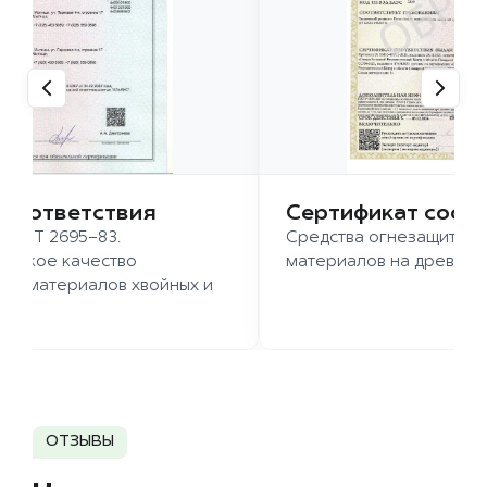
 соответствия
Сертификат соот
 ГОСТ 2695-83.
Средства огнезащиты д
ысокое качество
материалов на древесн
иломатериалов хвойных и
д.
ОТЗЫВЫ