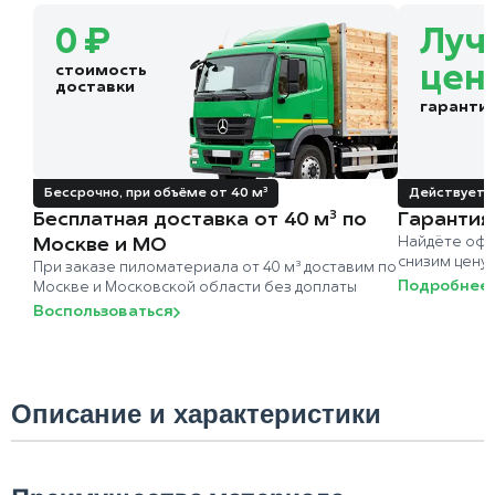
0 ₽
Луч
стоимость
цен
доставки
гаранти
Бессрочно, при объёме от 40 м³
Действует д
Бесплатная доставка от 40 м³ по
Гарантия
Москве и МО
Найдёте офи
снизим цену
При заказе пиломатериала от 40 м³ доставим по
Подробнее
Москве и Московской области без доплаты
Воспользоваться
Описание и характеристики