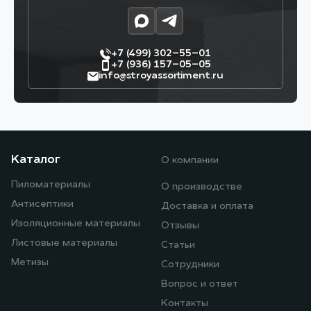
+7 (499) 302–55–01
+7 (936) 157–05–05
info@stroyassortiment.ru
Каталог
О компании
Пиломатериалы
О производстве
Антисептики
Доставка и оплата
Изоляционные материалы
Отзывы
Листовые материалы
Статьи
Метизы
Сотрудники
Вопрос и ответ
Контакты