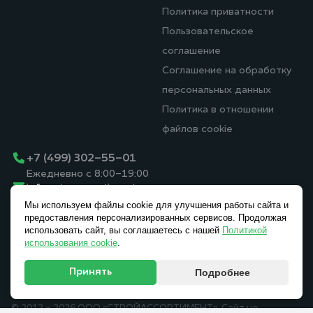
Политика приватности
Пользовательское
соглашение
Соглашение на обработку
персональных данных
Политика в отношении
файлов cookie
+7 (499) 302-55-01
Ежедневно с 8:00-19:00
info@stroyassortiment.ru
Московская область, г.
Мы используем файлы cookie для улучшения работы сайта и
Мытищи, Осташковское
предоставления персонализированных сервисов. Продолжая
использовать сайт, вы соглашаетесь с нашей
Политикой
шоссе, вл. 14, стр. 5
использования cookie
.
Принять
Подробнее
© 2012 - 2026 ООО «СТРОЙАССОРТИМЕНТ». Сайт не