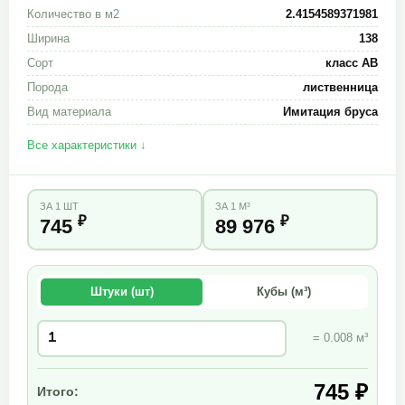
Количество в м2
2.4154589371981
Ширина
138
Сорт
класс АВ
Порода
лиственница
Вид материала
Имитация бруса
Все характеристики ↓
ЗА 1 ШТ
ЗА 1 М³
₽
₽
745
89 976
Штуки (шт)
Кубы (м³)
= 0.008 м³
745 ₽
Итого: