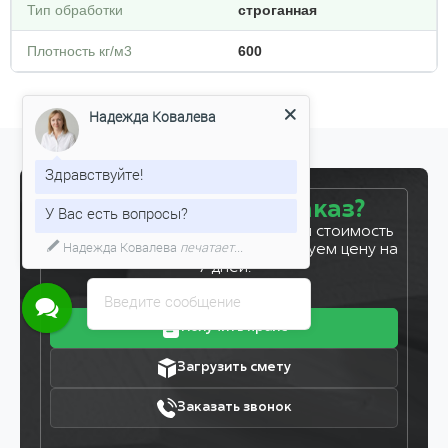
Тип обработки
строганная
Плотность кг/м3
600
Надежда Ковалева
Здравствуйте!
Готовы сделать заказ?
У Вас есть вопросы?
Оставьте заявку, и мы рассчитаем стоимость
вашего заказа за 5 минут. Фиксируем цену на
7 дней!
Введите сообщение
Получить прайс
Загрузить смету
Заказать звонок