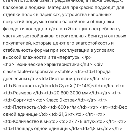
стен и потолков бань, предбанников, а также беседок,
балконов и лоджий. Материал прекрасно подходит для
отделки полок в парилках, устройства напольных
покрытий подиумов около бассейнов и облицовки
фасадов и колодцев.</p> <p>Этот щит востребован у
частных застройщиков, строительных бригад и оптовых
покупателей, которые ценят его влагостойкость и
стабильность формы при эксплуатации в условиях
высокой влажности и температуры.</p>
<h3>Технические характеристики</h3> <div
class='table-responsive'><table> <tr><td>Порода
древесины</td><td>Лиственница</td></tr> <tr>
<td>Влажность</td><td>Сухой (10-14%)</td></tr> <tr>
<td>Размеры</td><td>20 600 3000 мм</td></tr> <tr>
<td>Сорт</td><td>Класс Экстра</td></tr> <tr>
<td>Плотность</td><td>600 кг/м</td></tr> <tr><td>Вес
одной единицы</td><td>21,6 кг</td></tr> <tr>
<td>Количество в м</td><td>27,778 штук</td></tr> <tr>
<td>Площадь одной единицы</td><td>1,8 м</td></tr>