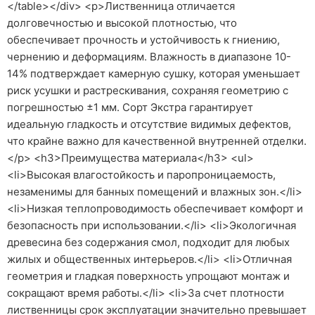
</table></div> <p>Лиственница отличается
долговечностью и высокой плотностью, что
обеспечивает прочность и устойчивость к гниению,
чернению и деформациям. Влажность в диапазоне 10-
14% подтверждает камерную сушку, которая уменьшает
риск усушки и растрескивания, сохраняя геометрию с
погрешностью ±1 мм. Сорт Экстра гарантирует
идеальную гладкость и отсутствие видимых дефектов,
что крайне важно для качественной внутренней отделки.
</p> <h3>Преимущества материала</h3> <ul>
<li>Высокая влагостойкость и паропроницаемость,
незаменимы для банных помещений и влажных зон.</li>
<li>Низкая теплопроводимость обеспечивает комфорт и
безопасность при использовании.</li> <li>Экологичная
древесина без содержания смол, подходит для любых
жилых и общественных интерьеров.</li> <li>Отличная
геометрия и гладкая поверхность упрощают монтаж и
сокращают время работы.</li> <li>За счет плотности
лиственницы срок эксплуатации значительно превышает