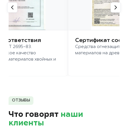
 соответствия
Сертификат соот
 ГОСТ 2695-83.
Средства огнезащиты д
ысокое качество
материалов на древесн
иломатериалов хвойных и
д.
ОТЗЫВЫ
Что говорят
наши
клиенты