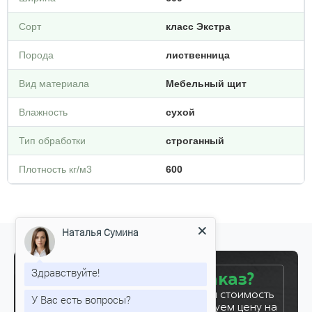
Сорт
класс Экстра
Порода
лиственница
Вид материала
Мебельный щит
Влажность
сухой
Тип обработки
строганный
Плотность кг/м3
600
Наталья Сумина
Готовы сделать заказ?
Здравствуйте!
Оставьте заявку, и мы рассчитаем стоимость
вашего заказа за 5 минут. Фиксируем цену на