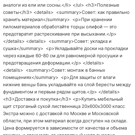
аналоги из ели или сосны.</li> </ul> <h3>Полезные
советы</h3> <details> <summary>Совет: как правильно
хранить материал</summary> <p>При хранении
пиломатериалов обработайте торцы олифой — это
предотвратит растрескивание при высыхании.</p>
</details> <details> <summary>Совет: укладка и
сушка</summary> <p>Укладывайте доски на прокладки
через каждые 60-80 см для равномерной просушки и
предотвращения деформации.</p> </details>
<details> <summary>Совет: монтаж в банных
помещениях</summary> <p>Для защиты от влаги
нижние венцы бань укладывайте на слой бересты между
фундаментом и первым рядом щитов.</p> </details>
<h3>Доставка и покупка</h3> <p>Купить мебельный
щит строганый сухой лиственница 20х600х3000 класс
Экстра можно с доставкой по Москве и Московской
области, при этом материал всегда доступен на складе.
Цена формируется в зависимости от качества и объема