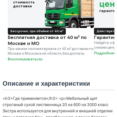
стоимость
цен
доставки
гаранти
Бессрочно, при объёме от 40 м³
Действует д
Бесплатная доставка от 40 м³ по
Гарантия
Москве и МО
Найдёте офи
снизим цену
При заказе пиломатериала от 40 м³ доставим по
Подробнее
Москве и Московской области без доплаты
Воспользоваться
Описание и характеристики
<h3>Где применяется</h3> <p>Мебельный щит
строганый сухой лиственница 20 на 600 на 3000 класс
Экстра используется для внутренней и внешней отделки