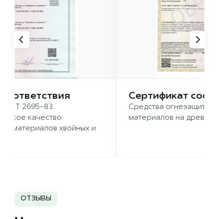
 соответствия
Сертификат соот
 ГОСТ 2695-83.
Средства огнезащиты д
ысокое качество
материалов на древесн
иломатериалов хвойных и
д.
ОТЗЫВЫ