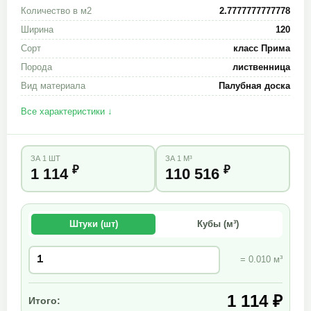
Количество в м2
2.7777777777778
Ширина
120
Сорт
класс Прима
Порода
лиственница
Вид материала
Палубная доска
Все характеристики ↓
ЗА 1 ШТ
ЗА 1 М³
₽
₽
1 114
110 516
Штуки (шт)
Кубы (м³)
= 0.010 м³
1 114 ₽
Итого: