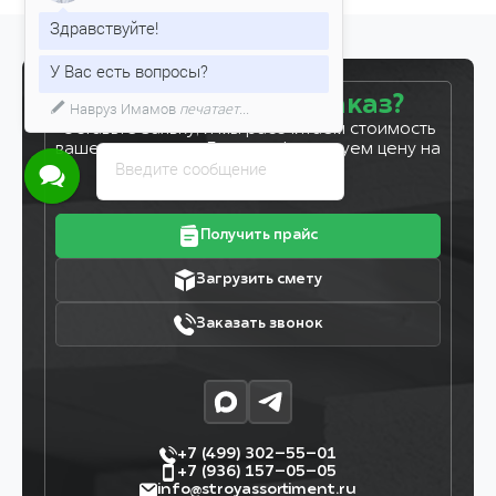
Здравствуйте!
У Вас есть вопросы?
Готовы сделать заказ?
Навруз Имамов
печатает...
Оставьте заявку, и мы рассчитаем стоимость
вашего заказа за 5 минут. Фиксируем цену на
Введите сообщение
7 дней!
Получить прайс
Загрузить смету
Заказать звонок
+7 (499) 302–55–01
+7 (936) 157–05–05
info@stroyassortiment.ru