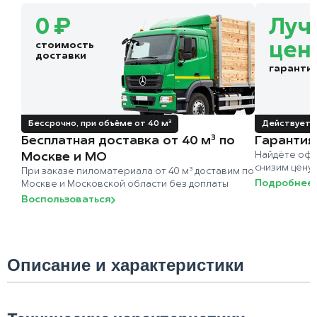
0 ₽
Луч
стоимость
цен
доставки
гаранти
Бессрочно, при объёме от 40 м³
Действует д
Бесплатная доставка от 40 м³ по
Гарантия
Москве и МО
Найдёте офи
снизим цену
При заказе пиломатериала от 40 м³ доставим по
Подробнее
Москве и Московской области без доплаты
Воспользоваться
Описание и характеристики