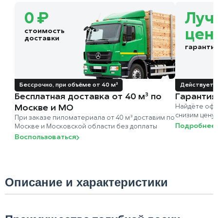
0 ₽
Луч
стоимость
цен
доставки
гаранти
Бессрочно, при объёме от 40 м³
Действует д
Бесплатная доставка от 40 м³ по
Гарантия
Москве и МО
Найдёте офи
снизим цену
При заказе пиломатериала от 40 м³ доставим по
Подробнее
Москве и Московской области без доплаты
Воспользоваться
Описание и характеристики