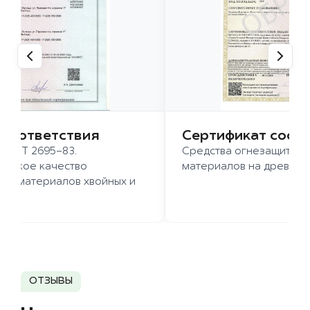
 соответствия
Сертификат соот
 ГОСТ 2695-83.
Средства огнезащиты д
ысокое качество
материалов на древесн
иломатериалов хвойных и
д.
ОТЗЫВЫ