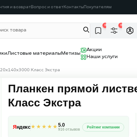
нтия и возврат
Вопрос и ответ
Контакты
Покупателям
0
0
Акции
ики
Листовые материалы
Метизы
Наши услуги
 20х140х3000 Класс Экстра
Планкен прямой листв
Класс Экстра
5.0
★★★★★
Я
ндекс
Рейтинг компании
916 отзывов