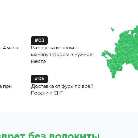
#03
а 4 часа
Разгрузка краном-
манипулятором в нужное
место
#06
а при
Доставка от фуры по всей
России и СНГ
зврат без волокиты