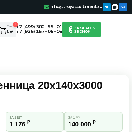
info@stroyassortiment.ru
0
+7 (499) 302-55-01
Сумма:
ЗАКАЗАТЬ
+7 (936) 157-05-05
0 ₽
ЗВОНОК
енница 20х140х3000
ЗА 1 ШТ
ЗА 1 М³
₽
₽
1 176
140 000