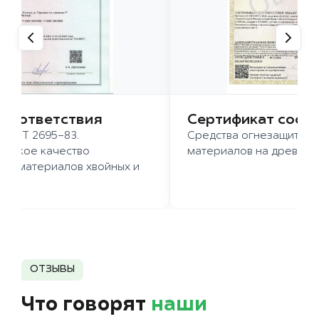
 соответствия
Сертификат соот
 ГОСТ 2695-83.
Средства огнезащиты д
ысокое качество
материалов на древесн
иломатериалов хвойных и
д.
ОТЗЫВЫ
Что говорят
наши