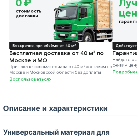
0 ₽
Луч
стоимость
цен
доставки
гаранти
Бессрочно, при объёме от 40 м³
Действует д
Бесплатная доставка от 40 м³ по
Гарантия
Москве и МО
Найдёте офи
снизим цену
При заказе пиломатериала от 40 м³ доставим по
Подробнее
Москве и Московской области без доплаты
Воспользоваться
Описание и характеристики
Универсальный материал для