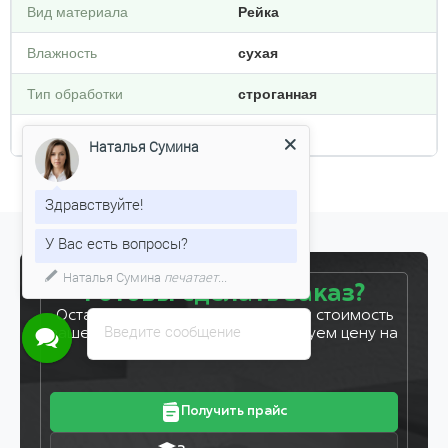
Вид материала
Рейка
Влажность
сухая
Тип обработки
строганная
Плотность кг/м3
500
Наталья Сумина
Здравствуйте!
У Вас есть вопросы?
Наталья Сумина
печатает...
Готовы сделать заказ?
Оставьте заявку, и мы рассчитаем стоимость
Введите сообщение
вашего заказа за 5 минут. Фиксируем цену на
7 дней!
Получить прайс