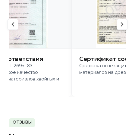
 соответствия
Сертификат соот
 ГОСТ 2695-83.
Средства огнезащиты д
ысокое качество
материалов на древесн
иломатериалов хвойных и
д.
ОТЗЫВЫ