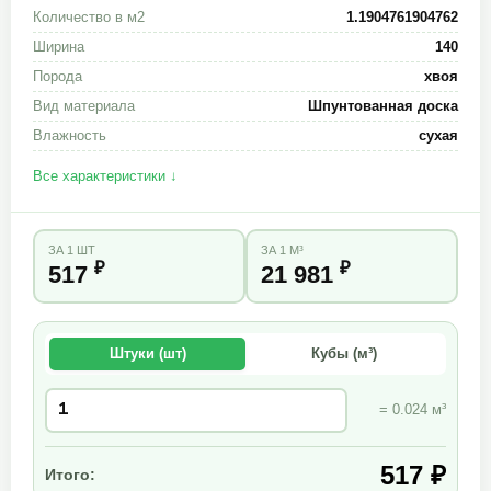
Количество в м2
1.1904761904762
Ширина
140
Порода
хвоя
Вид материала
Шпунтованная доска
Влажность
сухая
Все характеристики ↓
ЗА 1 ШТ
ЗА 1 М³
₽
₽
517
21 981
Штуки (шт)
Кубы (м³)
= 0.024 м³
517 ₽
Итого: