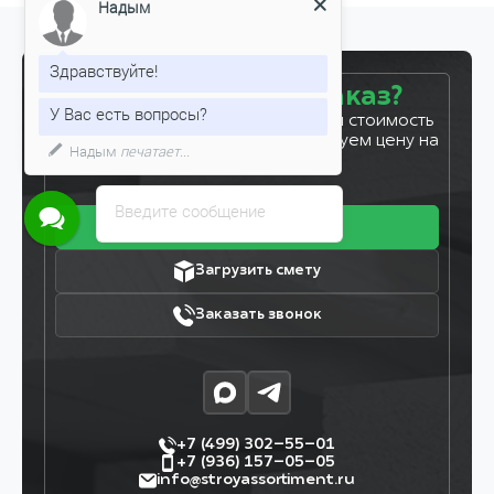
Надым
Здравствуйте!
Готовы сделать заказ?
У Вас есть вопросы?
Оставьте заявку, и мы рассчитаем стоимость
вашего заказа за 5 минут. Фиксируем цену на
Надым
печатает...
7 дней!
Введите сообщение
Получить прайс
Загрузить смету
Заказать звонок
+7 (499) 302–55–01
+7 (936) 157–05–05
info@stroyassortiment.ru