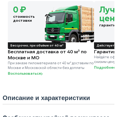
0 ₽
Луч
стоимость
цен
доставки
гаранти
Бессрочно, при объёме от 40 м³
Действует д
Бесплатная доставка от 40 м³ по
Гарантия
Москве и МО
Найдёте офи
снизим цену
При заказе пиломатериала от 40 м³ доставим по
Подробнее
Москве и Московской области без доплаты
Воспользоваться
Описание и характеристики