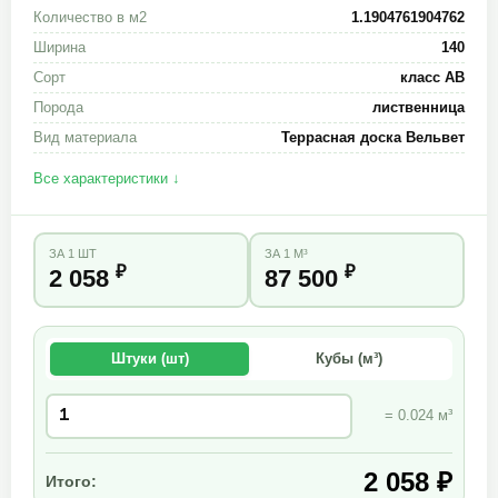
Количество в м2
1.1904761904762
Ширина
140
Сорт
класс АВ
Порода
лиственница
Вид материала
Террасная доска Вельвет
Все характеристики ↓
ЗА 1 ШТ
ЗА 1 М³
₽
₽
2 058
87 500
Штуки (шт)
Кубы (м³)
= 0.024 м³
2 058 ₽
Итого: