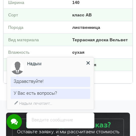
Ширина
140
Сорт
класс АВ
Порода
лиственница
Вид материала
Террасная доска Вельвет
Влажность
сухая
Тип обработки
строганная
Надым
Плотность кг/м3
600
Здравствуйте!
У Вас есть вопросы?
Введите сообщение
Готовы сделать заказ?
Оставьте заявку, и мы рассчитаем стоимость