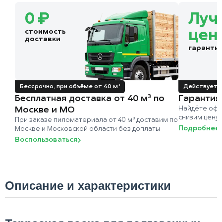
0 ₽
Луч
стоимость
цен
доставки
гаранти
Бессрочно, при объёме от 40 м³
Действует д
Бесплатная доставка от 40 м³ по
Гарантия
Москве и МО
Найдёте офи
снизим цену
При заказе пиломатериала от 40 м³ доставим по
Подробнее
Москве и Московской области без доплаты
Воспользоваться
Описание и характеристики