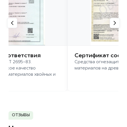
 соответствия
Сертификат соот
 ГОСТ 2695-83.
Средства огнезащиты д
ысокое качество
материалов на древесн
иломатериалов хвойных и
д.
ОТЗЫВЫ