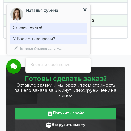
Влажность
сухой
Наталья Сумина
Тип обработки
строганный
Здравствуйте!
Плотность кг/м3
450
У Вас есть вопросы?
Введите сообщение
Готовы сделать заказ?
Оставьте заявку, и мы рассчитаем стоимость
вашего заказа за 5 минут. Фиксируем цену на
7 дней!
Получить прайс
Загрузить смету