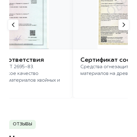
 соответствия
Сертификат соот
 ГОСТ 2695-83.
Средства огнезащиты д
ысокое качество
материалов на древесн
иломатериалов хвойных и
д.
ОТЗЫВЫ