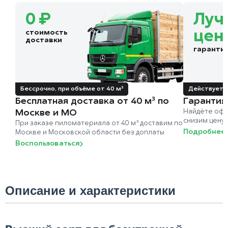
0 ₽
Луч
стоимость
цен
доставки
гаранти
Бессрочно, при объёме от 40 м³
Действует д
Бесплатная доставка от 40 м³ по
Гарантия
Москве и МО
Найдёте офи
снизим цену
При заказе пиломатериала от 40 м³ доставим по
Подробнее
Москве и Московской области без доплаты
Воспользоваться
Описание и характеристики