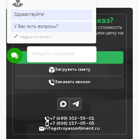
Здравствуйте!
Готовы сделать заказ?
У Вас есть вопросы?
Оставьте заявку, и мы рассчитаем стоимость
вашего заказа за 5 минут. Фиксируем цену на
Надым
печатает...
7 дней!
Введите сообщение
Получить прайс
Загрузить смету
Заказать звонок
+7 (499) 302–55–01
+7 (936) 157–05–05
info@stroyassortiment.ru