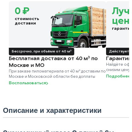
0 ₽
Луч
стоимость
цен
доставки
гаранти
Бессрочно, при объёме от 40 м³
Действует д
Бесплатная доставка от 40 м³ по
Гарантия
Москве и МО
Найдёте офи
снизим цену
При заказе пиломатериала от 40 м³ доставим по
Подробнее
Москве и Московской области без доплаты
Воспользоваться
Описание и характеристики