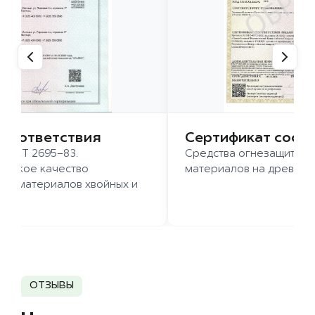
 соответствия
Сертификат соот
 ГОСТ 2695-83.
Средства огнезащиты д
ысокое качество
материалов на древесн
иломатериалов хвойных и
д.
ОТЗЫВЫ