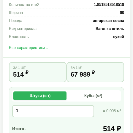
Количество в м2
1.8518518518519
Ширина
90
Порода
ангарская сосна
Вид материала
Вагонка штиль
Влажность
сухой
Все характеристики ↓
ЗА 1 ШТ
ЗА 1 М³
₽
₽
514
67 989
Штуки (шт)
Кубы (м³)
= 0.008 м³
514 ₽
Итого: