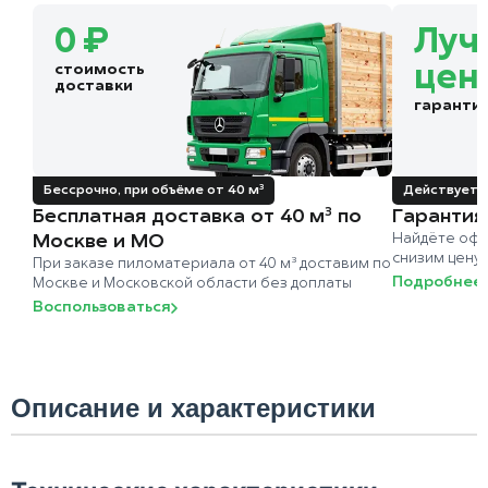
0 ₽
Луч
стоимость
цен
доставки
гаранти
Бессрочно, при объёме от 40 м³
Действует д
Бесплатная доставка от 40 м³ по
Гарантия
Москве и МО
Найдёте офи
снизим цену
При заказе пиломатериала от 40 м³ доставим по
Подробнее
Москве и Московской области без доплаты
Воспользоваться
Описание и характеристики