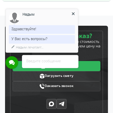
Надым
Здравствуйте!
Готовы сделать заказ?
У Вас есть вопросы?
Оставьте заявку, и мы рассчитаем стоимость
вашего заказа за 5 минут. Фиксируем цену на
Надым
печатает...
7 дней!
Введите сообщение
Получить прайс
Загрузить смету
Заказать звонок