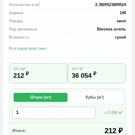
Количество в м2
2.3809523809524
Ширина
140
Порода
хвоя
Вид материала
Вагонка штиль
Влажность
сухой
Все характеристики ↓
ЗА 1 ШТ
ЗА 1 М³
₽
₽
212
36 054
Штуки (шт)
Кубы (м³)
= 0.006 м³
212 ₽
Итого: