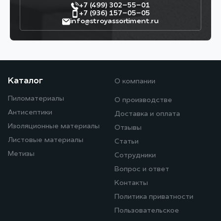
+7 (499) 302–55–01
+7 (936) 157–05–05
info@stroyassortiment.ru
Каталог
О компании
Пиломатериалы
О производстве
Антисептики
Доставка и оплата
Изоляционные материалы
Отзывы
Листовые материалы
Статьи
Метизы
Сотрудники
Вопрос и ответ
Контакты
Политика приватности
Пользовательское