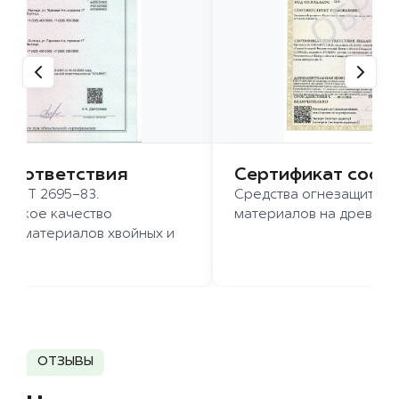
 соответствия
Сертификат соот
 ГОСТ 2695-83.
Средства огнезащиты д
ысокое качество
материалов на древесн
иломатериалов хвойных и
д.
ОТЗЫВЫ