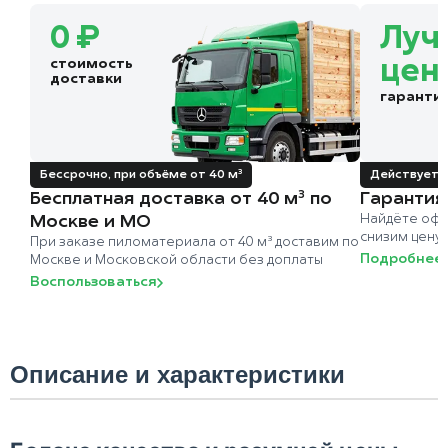
0 ₽
Луч
стоимость
цен
доставки
гаранти
Бессрочно, при объёме от 40 м³
Действует д
Бесплатная доставка от 40 м³ по
Гарантия
Москве и МО
Найдёте офи
снизим цену
При заказе пиломатериала от 40 м³ доставим по
Подробнее
Москве и Московской области без доплаты
Воспользоваться
Описание и характеристики