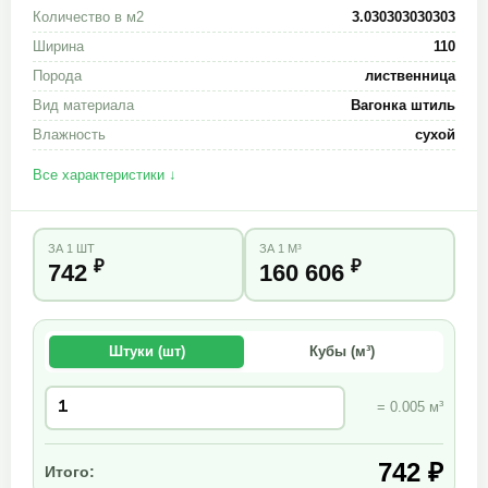
Количество в м2
3.030303030303
Ширина
110
Порода
лиственница
Вид материала
Вагонка штиль
Влажность
сухой
Все характеристики ↓
ЗА 1 ШТ
ЗА 1 М³
₽
₽
742
160 606
Штуки (шт)
Кубы (м³)
= 0.005 м³
742 ₽
Итого: