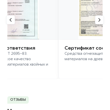
 соответствия
Сертификат соот
 ГОСТ 2695-83.
Средства огнезащиты д
ысокое качество
материалов на древесн
иломатериалов хвойных и
д.
ОТЗЫВЫ