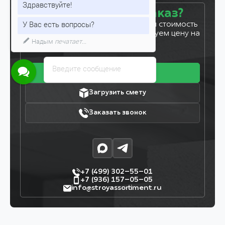
Здравствуйте!
Готовы сделать заказ?
У Вас есть вопросы?
Оставьте заявку, и мы рассчитаем стоимость
вашего заказа за 5 минут. Фиксируем цену на
Надым
печатает...
7 дней!
Введите сообщение
Получить прайс
Загрузить смету
Заказать звонок
+7 (499) 302–55–01
+7 (936) 157–05–05
info@stroyassortiment.ru