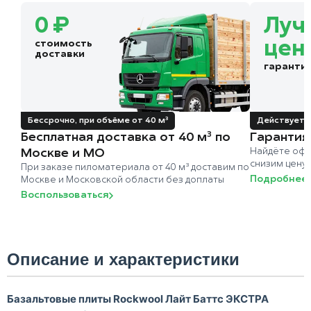
0 ₽
Луч
стоимость
цен
доставки
гаранти
Бессрочно, при объёме от 40 м³
Действует д
Бесплатная доставка от 40 м³ по
Гарантия
Москве и МО
Найдёте офи
снизим цену
При заказе пиломатериала от 40 м³ доставим по
Подробнее
Москве и Московской области без доплаты
Воспользоваться
Описание и характеристики
Базальтовые плиты Rockwool Лайт Баттс ЭКСТРА