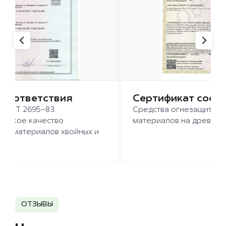
 соответствия
Сертификат соот
 ГОСТ 2695-83.
Средства огнезащиты д
ысокое качество
материалов на древесн
иломатериалов хвойных и
д.
ОТЗЫВЫ