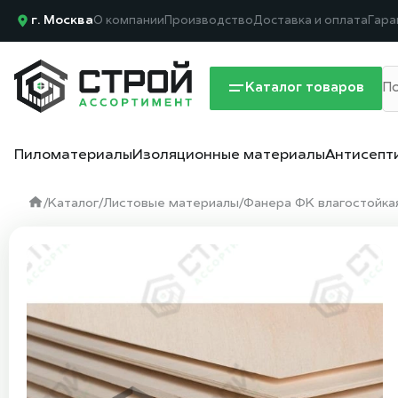
г. Москва
О компании
Производство
Доставка и оплата
Гара
Каталог товаров
Пиломатериалы
Изоляционные материалы
Антисепт
/
Каталог
/
Листовые материалы
/
Фанера ФК влагостойка