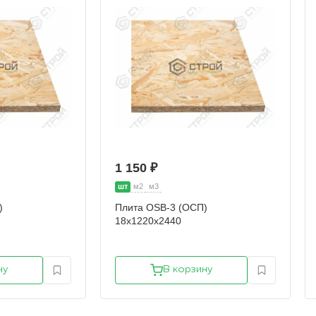
1 150 ₽
шт
м2
м3
)
Плита OSB-3 (ОСП)
18х1220х2440
ну
В корзину