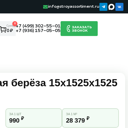
info@stroyassortiment.ru
0
+7 (499) 302-55-01
Сумма:
ЗАКАЗАТЬ
+7 (936) 157-05-05
0 ₽
ЗВОНОК
я берёза 15х1525х1525
ЗА 1 ШТ
ЗА 1 М³
₽
₽
990
28 379