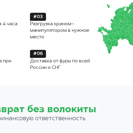
#03
а 4 часа
Разгрузка краном-
манипулятором в нужное
место
#06
а при
Доставка от фуры по всей
России и СНГ
зврат без волокиты
финансовую ответственность