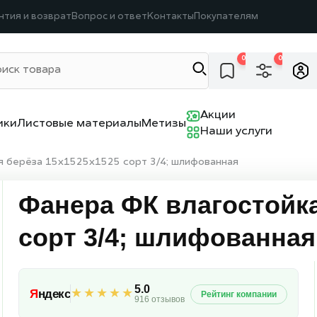
нтия и возврат
Вопрос и ответ
Контакты
Покупателям
0
0
Акции
ики
Листовые материалы
Метизы
Наши услуги
я берёза 15х1525х1525 сорт 3/4; шлифованная
Фанера ФК влагостойка
сорт 3/4; шлифованная
5.0
★★★★★
Я
ндекс
Рейтинг компании
916 отзывов