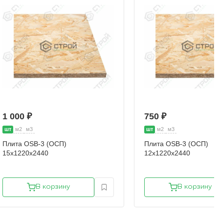
1 000 ₽
750 ₽
шт
м2
м3
шт
м2
м3
Плита OSB-3 (ОСП)
Плита OSB-3 (ОСП)
15х1220х2440
12х1220х2440
В корзину
В корзину