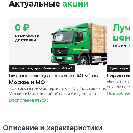
Актуальные
акции
0 ₽
Луч
стоимость
цен
доставки
гаранти
Бессрочно, при объёме от 40 м³
Действует д
Бесплатная доставка от 40 м³ по
Гарантия
Москве и МО
Найдёте офи
снизим цену
При заказе пиломатериала от 40 м³ доставим по
Подробнее
Москве и Московской области без доплаты
Воспользоваться
Описание и характеристики