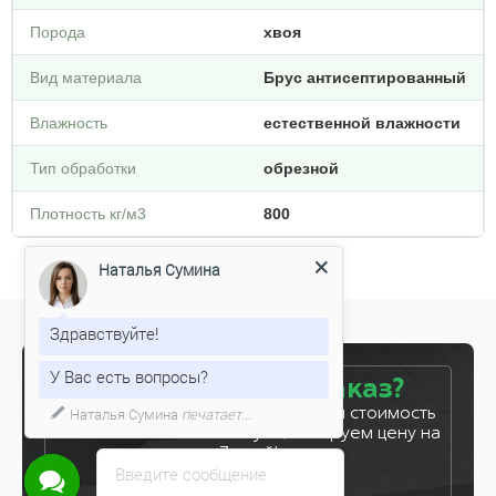
Порода
хвоя
Вид материала
Брус антисептированный
Влажность
естественной влажности
Тип обработки
обрезной
Плотность кг/м3
800
Наталья Сумина
Здравствуйте!
У Вас есть вопросы?
Готовы сделать заказ?
Наталья Сумина
печатает...
Оставьте заявку, и мы рассчитаем стоимость
вашего заказа за 5 минут. Фиксируем цену на
7 дней!
Введите сообщение