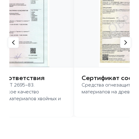
 соответствия
Сертификат соот
 ГОСТ 2695-83.
Средства огнезащиты д
ысокое качество
материалов на древесн
иломатериалов хвойных и
д.