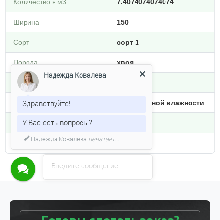
Количество в м3
7.4074074074074
Ширина
150
Сорт
сорт 1
Порода
хвоя
Вид материала
Брус
Надежда Ковалева
Влажность
естественной влажности
Здравствуйте!
Тип обработки
обрезной
У Вас есть вопросы?
Плотность кг/м3
800
Введите сообщение