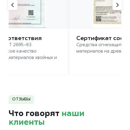
 соответствия
Сертификат соот
 ГОСТ 2695-83.
Средства огнезащиты д
ысокое качество
материалов на древесн
иломатериалов хвойных и
д.
ОТЗЫВЫ
Что говорят
наши
клиенты