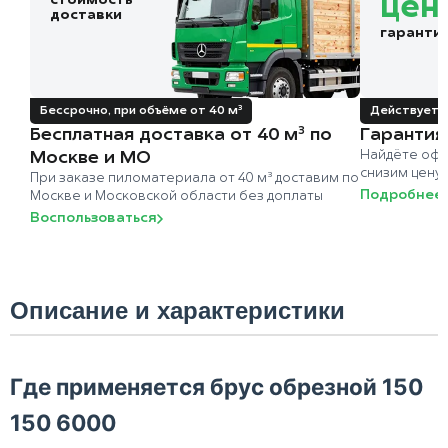
стоимость
цен
доставки
гаранти
Бессрочно, при объёме от 40 м³
Действует д
Бесплатная доставка от 40 м³ по
Гарантия
Москве и МО
Найдёте офи
снизим цену
При заказе пиломатериала от 40 м³ доставим по
Подробнее
Москве и Московской области без доплаты
Воспользоваться
Описание и характеристики
Где применяется брус обрезной 150
150 6000