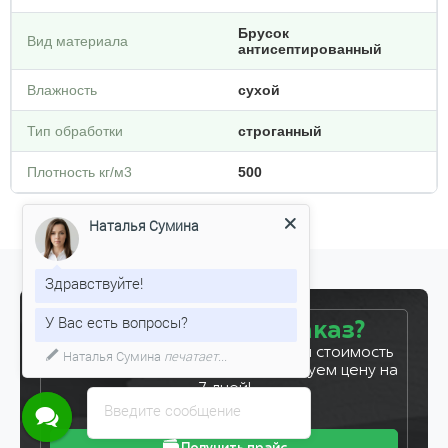
Брусок
Вид материала
антисептированный
Влажность
сухой
Тип обработки
строганный
Плотность кг/м3
500
Наталья Сумина
Здравствуйте!
У Вас есть вопросы?
Готовы сделать заказ?
Оставьте заявку, и мы рассчитаем стоимость
Наталья Сумина
печатает...
вашего заказа за 5 минут. Фиксируем цену на
7 дней!
Введите сообщение