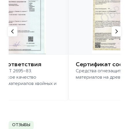
 соответствия
Сертификат соот
 ГОСТ 2695-83.
Средства огнезащиты д
ысокое качество
материалов на древесн
иломатериалов хвойных и
д.
ОТЗЫВЫ