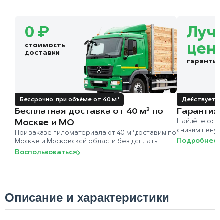
0 ₽
Луч
стоимость
цен
доставки
гаранти
Бессрочно, при объёме от 40 м³
Действует д
Бесплатная доставка от 40 м³ по
Гарантия
Москве и МО
Найдёте офи
снизим цену
При заказе пиломатериала от 40 м³ доставим по
Подробнее
Москве и Московской области без доплаты
Воспользоваться
Описание и характеристики