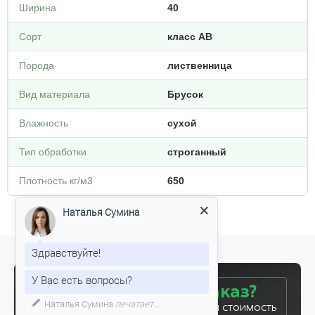
Ширина
40
Сорт
класс АВ
Порода
лиственница
Вид материала
Брусок
Влажность
сухой
Тип обработки
строганный
Плотность кг/м3
650
Наталья Сумина
Здравствуйте!
У Вас есть вопросы?
Готовы сделать заказ?
Наталья Сумина
печатает...
Оставьте заявку, и мы рассчитаем стоимость