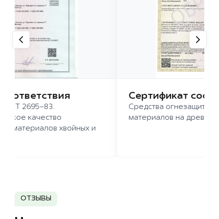
 соответствия
Сертификат соот
 ГОСТ 2695-83.
Средства огнезащиты д
ысокое качество
материалов на древесн
иломатериалов хвойных и
д.
ОТЗЫВЫ