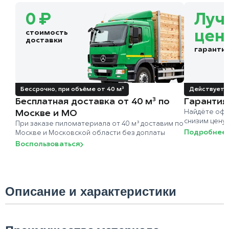
0 ₽
Луч
стоимость
цен
доставки
гаранти
Бессрочно, при объёме от 40 м³
Действует д
Бесплатная доставка от 40 м³ по
Гарантия
Москве и МО
Найдёте офи
снизим цену
При заказе пиломатериала от 40 м³ доставим по
Подробнее
Москве и Московской области без доплаты
Воспользоваться
Описание и характеристики