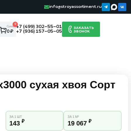
info@stroyassortiment.ru
0
+7 (499) 302-55-01
Сумма:
ЗАКАЗАТЬ
+7 (936) 157-05-05
0 ₽
ЗВОНОК
х3000 сухая хвоя Сорт
ЗА 1 ШТ
ЗА 1 М³
₽
₽
143
19 067