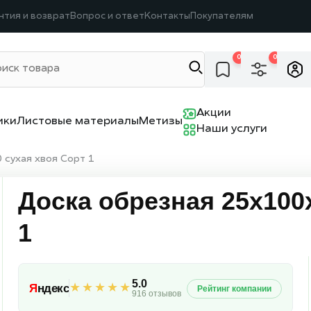
нтия и возврат
Вопрос и ответ
Контакты
Покупателям
0
0
Акции
ики
Листовые материалы
Метизы
Наши услуги
 сухая хвоя Сорт 1
Доска обрезная 25х100
1
5.0
★★★★★
Я
ндекс
Рейтинг компании
916 отзывов