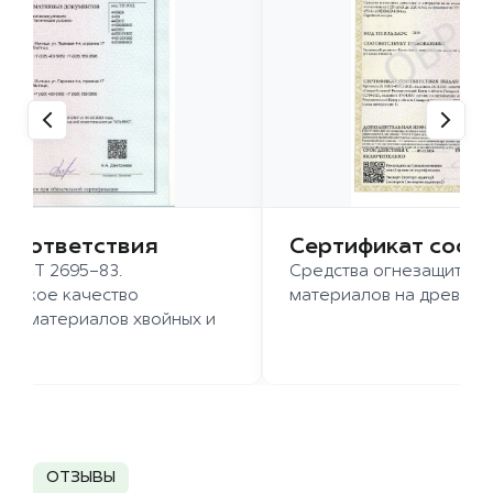
 соответствия
Сертификат соот
 ГОСТ 2695-83.
Средства огнезащиты д
ысокое качество
материалов на древесн
иломатериалов хвойных и
д.
ОТЗЫВЫ