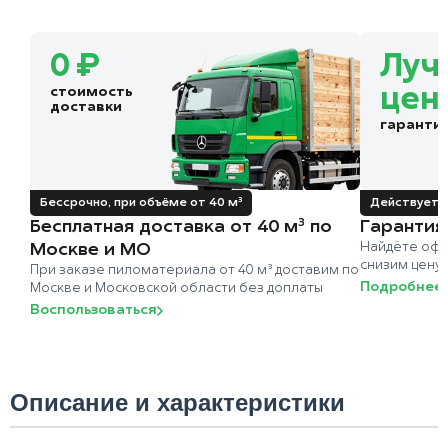
0 ₽
Луч
стоимость
цен
доставки
гаранти
Бессрочно, при объёме от 40 м³
Действует д
Бесплатная доставка от 40 м³ по
Гарантия
Москве и МО
Найдёте офи
снизим цену
При заказе пиломатериала от 40 м³ доставим по
Подробнее
Москве и Московской области без доплаты
Воспользоваться
Описание и характеристики