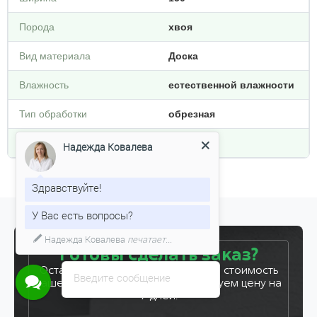
Порода
хвоя
Вид материала
Доска
Влажность
естественной влажности
Тип обработки
обрезная
Плотность кг/м3
800
Надежда Ковалева
Здравствуйте!
У Вас есть вопросы?
Готовы сделать заказ?
Оставьте заявку, и мы рассчитаем стоимость
Введите сообщение
вашего заказа за 5 минут. Фиксируем цену на
7 дней!