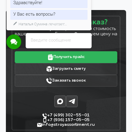
Здравствуйте!
У Вас есть вопросы?
Готовы сделать заказ?
Наталья Сумина
печатает...
Оставьте заявку, и мы рассчитаем стоимость
вашего заказа за 5 минут. Фиксируем цену на
Введите сообщение
7 дней!
Получить прайс
Загрузить смету
Заказать звонок
+7 (499) 302–55–01
+7 (936) 157–05–05
info@stroyassortiment.ru