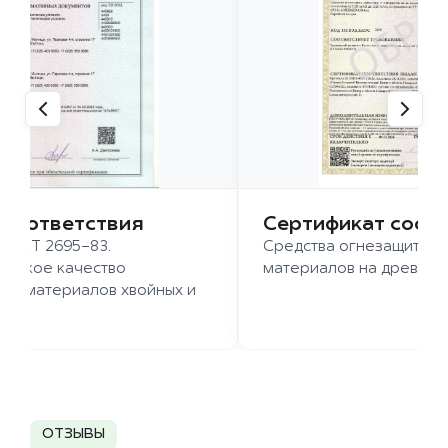
 соответствия
Сертификат соот
 ГОСТ 2695-83.
Средства огнезащиты д
ысокое качество
материалов на древесн
иломатериалов хвойных и
д.
ОТЗЫВЫ