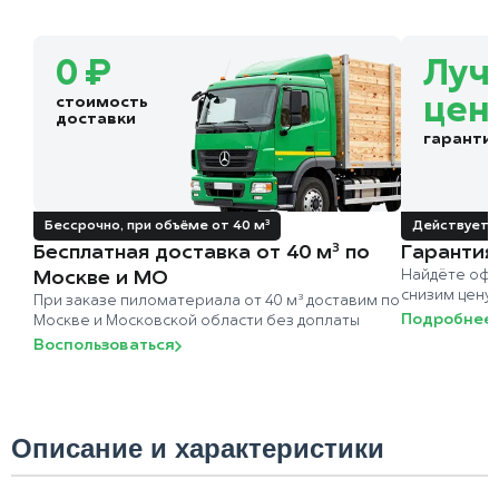
0 ₽
Луч
стоимость
цен
доставки
гаранти
Бессрочно, при объёме от 40 м³
Действует д
Бесплатная доставка от 40 м³ по
Гарантия
Москве и МО
Найдёте офи
снизим цену
При заказе пиломатериала от 40 м³ доставим по
Подробнее
Москве и Московской области без доплаты
Воспользоваться
Описание и характеристики