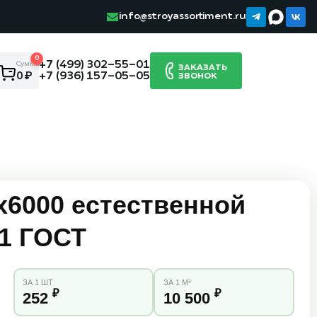
info@stroyassortiment.ru
0
+7 (499) 302-55-01
Сумма:
ЗАКАЗАТЬ
+7 (936) 157-05-05
0 ₽
ЗВОНОК
х6000 естественной
 1 ГОСТ
ЗА 1 ШТ
ЗА 1 М³
₽
₽
252
10 500