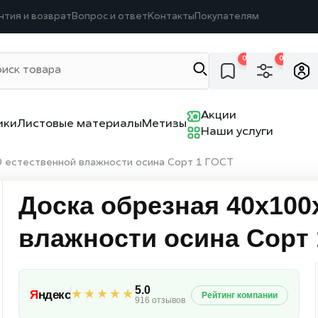
нтия и возврат
Вопрос и ответ
Контакты
Покупателям
0
0
Акции
ики
Листовые материалы
Метизы
Наши услуги
 естественной влажности осина Сорт 1 ГОСТ
Доска обрезная 40х100
влажности осина Сорт
5.0
★★★★★
Я
ндекс
Рейтинг компании
916 отзывов