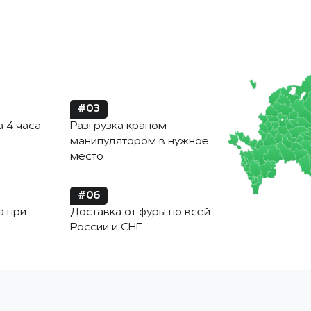
#03
а 4 часа
Разгрузка краном-
манипулятором в нужное
место
#06
а при
Доставка от фуры по всей
России и СНГ