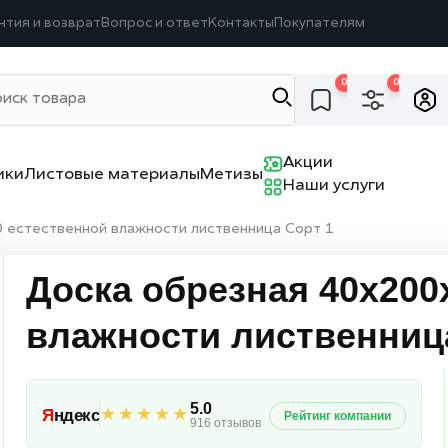
нтия и возврат
Вопрос и ответ
Контакты
Покупателям
0
0
Акции
ики
Листовые материалы
Метизы
Наши услуги
 естественной влажности лиственница Сорт 1
Доска обрезная 40х200
влажности лиственниц
5.0
★★★★★
Я
ндекс
Рейтинг компании
916 отзывов