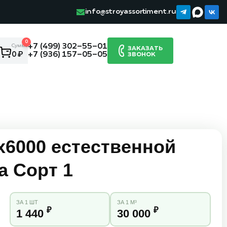
info@stroyassortiment.ru
0
+7 (499) 302-55-01
Сумма:
ЗАКАЗАТЬ
+7 (936) 157-05-05
0 ₽
ЗВОНОК
х6000 естественной
а Сорт 1
ЗА 1 ШТ
ЗА 1 М³
₽
₽
1 440
30 000