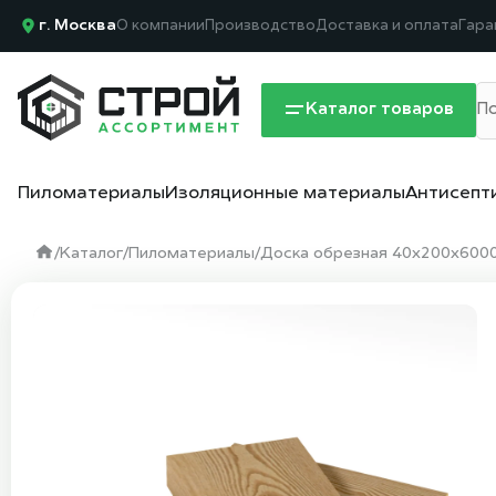
г. Москва
О компании
Производство
Доставка и оплата
Гара
Каталог товаров
Пиломатериалы
Изоляционные материалы
Антисепт
/
Каталог
/
Пиломатериалы
/
Доска обрезная 40х200х6000