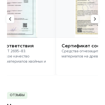
 соответствия
Сертификат соот
 ГОСТ 2695-83.
Средства огнезащиты д
ысокое качество
материалов на древесн
иломатериалов хвойных и
д.
ОТЗЫВЫ