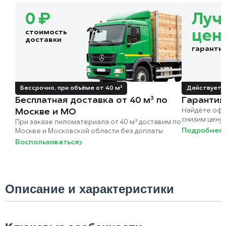
0 ₽
Луч
стоимость
цен
доставки
гаранти
Бессрочно, при объёме от 40 м³
Действует д
Бесплатная доставка от 40 м³ по
Гарантия
Москве и МО
Найдёте офи
снизим цену
При заказе пиломатериала от 40 м³ доставим по
Подробнее
Москве и Московской области без доплаты
Воспользоваться
Описание и характеристики