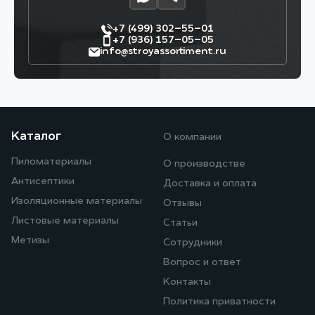
+7 (499) 302–55–01
+7 (936) 157–05–05
info@stroyassortiment.ru
Каталог
О компании
Пиломатериалы
О производстве
Антисептики
Доставка и оплата
Изоляционные материалы
Отзывы
Листовые материалы
Статьи
Метизы
Сотрудники
Вопрос и ответ
Контакты
Политика приватности