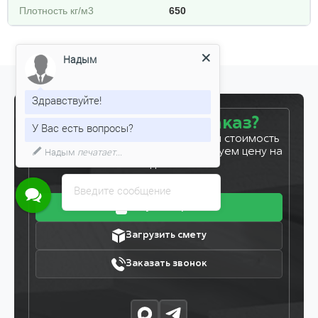
Плотность кг/м3
650
Надым
Здравствуйте!
Готовы сделать заказ?
У Вас есть вопросы?
Оставьте заявку, и мы рассчитаем стоимость
Надым
печатает...
вашего заказа за 5 минут. Фиксируем цену на
7 дней!
Введите сообщение
Получить прайс
Загрузить смету
Заказать звонок