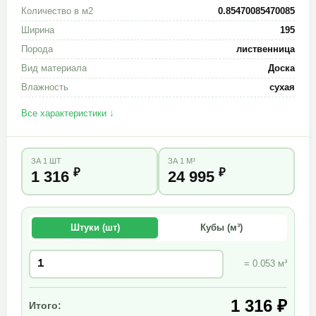
Количество в м2
0.85470085470085
Ширина
195
Порода
лиственница
Вид материала
Доска
Влажность
сухая
Все характеристики ↓
ЗА 1 ШТ
ЗА 1 М³
₽
₽
1 316
24 995
Штуки (шт)
Кубы (м³)
= 0.053 м³
1 316 ₽
Итого: