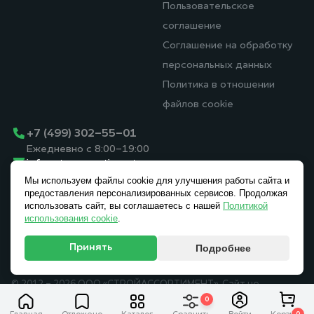
Пользовательское
соглашение
Соглашение на обработку
персональных данных
Политика в отношении
файлов cookie
+7 (499) 302-55-01
Ежедневно с 8:00-19:00
info@stroyassortiment.ru
Московская область, г.
Мы используем файлы cookie для улучшения работы сайта и
Мытищи, Осташковское
предоставления персонализированных сервисов. Продолжая
шоссе, вл. 14, стр. 5
использовать сайт, вы соглашаетесь с нашей
Политикой
использования cookie
.
Принять
Подробнее
© 2012 - 2026 ООО «СТРОЙАССОРТИМЕНТ». Сайт не
является публичной офертой.
0
Политика конфиденциальности