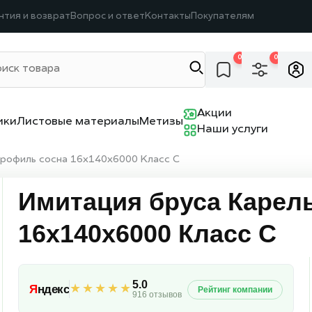
нтия и возврат
Вопрос и ответ
Контакты
Покупателям
0
0
Акции
ики
Листовые материалы
Метизы
Наши услуги
профиль сосна 16х140х6000 Класс С
Имитация бруса Карел
16х140х6000 Класс С
5.0
★★★★★
Я
ндекс
Рейтинг компании
916 отзывов