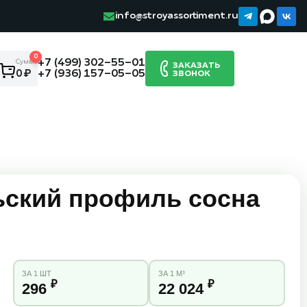
info@stroyassortiment.ru
0
+7 (499) 302-55-01
Сумма:
ЗАКАЗАТЬ
+7 (936) 157-05-05
0 ₽
ЗВОНОК
ьский профиль сосна
ЗА 1 ШТ
ЗА 1 М³
₽
₽
296
22 024